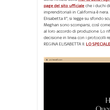
page del sito ufficiale
che i duchi d
imprenditoriali in California è ner
Elisabetta II", si legge su sfondo s
Meghan sono scomparsi, così come i r
al loro accordo di produzione. Lo rif
decisione in linea con i protocolli
REGINA ELISABETTA II.
LO SPECIAL