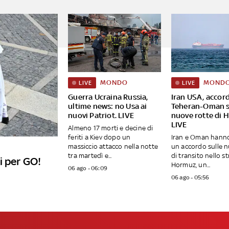
MONDO
MOND
LIVE
LIVE
Guerra Ucraina Russia,
Iran USA, accor
ultime news: no Usa ai
Teheran-Oman s
nuovi Patriot. LIVE
nuove rotte di 
LIVE
Almeno 17 morti e decine di
feriti a Kiev dopo un
Iran e Oman hann
massiccio attacco nella notte
un accordo sulle n
tra martedì e...
di transito nello st
i per GO!
Hormuz, un...
06 ago - 06:09
06 ago - 05:56