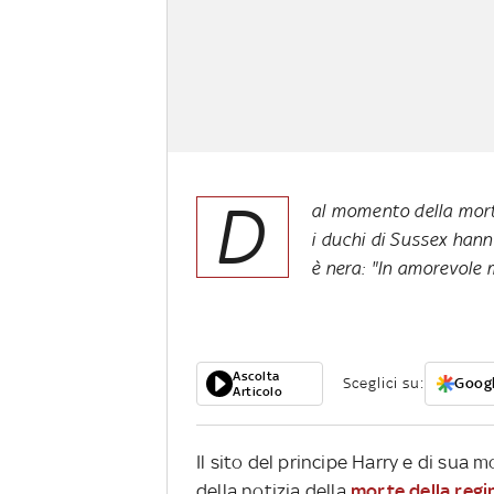
D
al momento della mort
i duchi di Sussex hanno
è nera: "In amorevole 
Ascolta
Sceglici su:
Googl
Articolo
Il sito del principe Harry e di sua
della notizia della
morte della regin