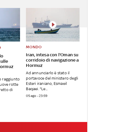
MONDO
O
Iran, intesa con l'Oman su
do
corridoio di navigazione a
ulle
Hormuz
Hormuz
Ad annunciarlo è stato il
portavoce del ministero degli
o raggiunto
Esteri iraniano, Esmaeil
uove rotte
Baqaei. "Le...
retto di
05 ago - 23:59