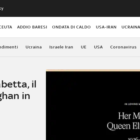
ky
CEUTA
ADDIO BARESI
ONDATA DI CALDO
USA-IRAN
UCRAIN
ndimenti
Ucraina
Israele Iran
UE
USA
Coronavirus
betta, il
ghan in