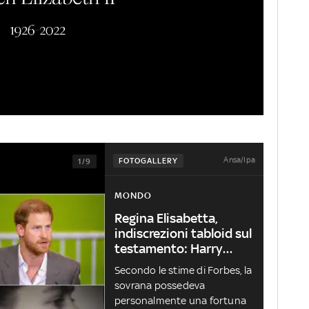
Ansa/Ipa
FOTOGALLERY
1/9
MONDO
Regina Elisabetta,
indiscrezioni tabloid sul
testamento: Harry
escluso
Secondo le stime di Forbes, la
sovrana possedeva
personalmente una fortuna