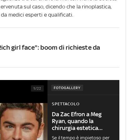
ntervenuta sul caso, dicendo che la rinoplastica,
da medici esperti e qualificati.
ich girl face": boom di richieste da
FOTOGALLERY
1/22
SPETTACOLO
Da Zac Efron a Meg
Ryan, quando la
chirurgia estetica
diventa un incubo.
Se il tempo è impietoso per