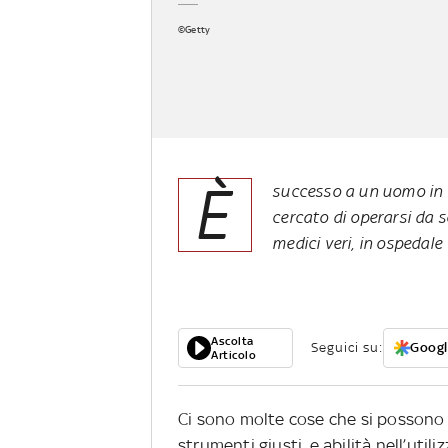
©Getty
È
successo a un uomo in B
cercato di operarsi da 
medici veri, in ospedale
Ascolta
Seguici su:
Googl
Articolo
Ci sono molte cose che si possono fa
strumenti giusti, e abilità nell’util