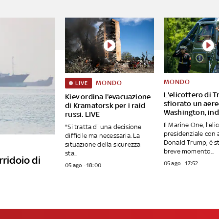
MONDO
MONDO
LIVE
L'elicottero di 
Kiev ordina l'evacuazione
sfiorato un aere
di Kramatorsk per i raid
Washington, ind
russi. LIVE
Il Marine One, l'eli
"Si tratta di una decisione
presidenziale con
difficile ma necessaria. La
Donald Trump, è s
situazione della sicurezza
breve momento...
sta...
rridoio di
05 ago - 17:52
05 ago - 18:00