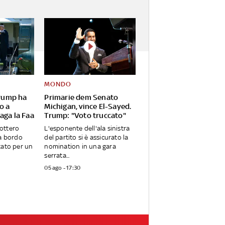
MONDO
Trump ha
Primarie dem Senato
o a
Michigan, vince El-Sayed.
aga la Faa
Trump: "Voto truccato"
cottero
L'esponente dell'ala sinistra
 a bordo
del partito si è assicurato la
tato per un
nomination in una gara
serrata...
05 ago - 17:30