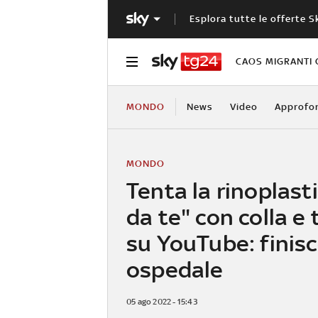
Esplora tutte le offerte S
CAOS MIGRANTI 
MONDO
News
Video
Approfo
MONDO
Tenta la rinoplasti
da te" con colla e 
su YouTube: finisc
ospedale
05 ago 2022 - 15:43