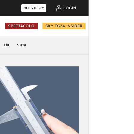
LOGIN
OFFERTE SKY
A
SPETTACOLO
SKY TG24 INSIDER
UK
Siria