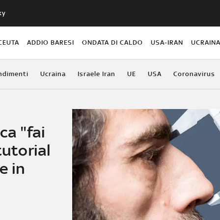
ky
CEUTA
ADDIO BARESI
ONDATA DI CALDO
USA-IRAN
UCRAIN
ndimenti
Ucraina
Israele Iran
UE
USA
Coronavirus
ca "fai
tutorial
e in