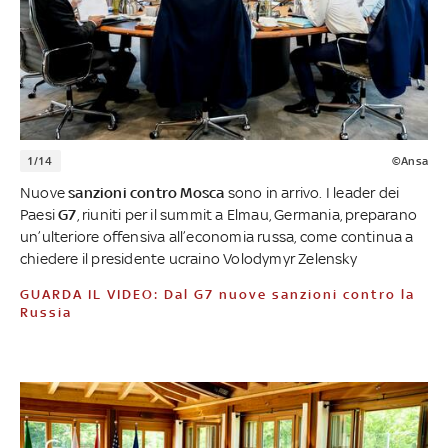
1/14
©Ansa
Nuove
sanzioni contro Mosca
sono in arrivo. I leader dei
Paesi
G7
, riuniti per il summit a Elmau, Germania, preparano
un’ulteriore offensiva all’economia russa, come continua a
chiedere il presidente ucraino Volodymyr Zelensky
GUARDA IL VIDEO: Dal G7 nuove sanzioni contro la
Russia