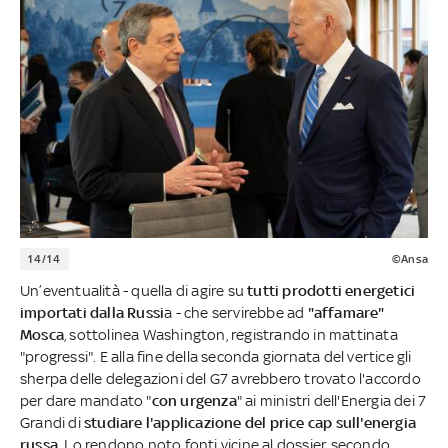
14/14
©Ansa
Un’eventualità - quella di agire su
tutti prodotti energetici
importati dalla Russi
a - che servirebbe ad
"affamare"
Mosca
, sottolinea Washington, registrando in mattinata
"progressi". E alla fine della seconda giornata del vertice gli
sherpa delle delegazioni del G7 avrebbero trovato l'accordo
per dare mandato "
con urgenza
" ai ministri dell'Energia dei 7
Grandi di
studiare l'applicazione del price cap sull'energia
russa
. Lo rendono noto fonti vicine al dossier, secondo