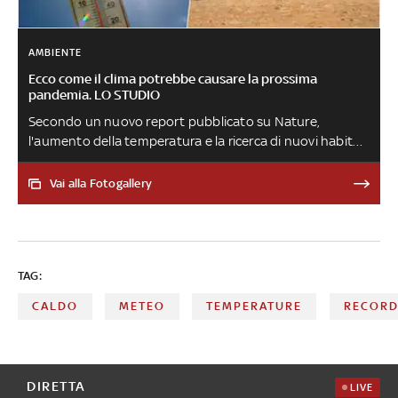
AMBIENTE
Ecco come il clima potrebbe causare la prossima
pandemia. LO STUDIO
Secondo un nuovo report pubblicato su Nature,
l'aumento della temperatura e la ricerca di nuovi habitat
più miti da parte degli animali causerà un aumento della
trasmissione di virus ponendo un serio rischio anche per
Vai alla Fotogallery
la salute degli uomini. Alcuni scienziati sono più cauti
sulle possibili conseguenze, ma si sottolinea come sia
sempre più importante agire sul fronte della
prevenzione
TAG:
CALDO
METEO
TEMPERATURE
RECOR
DIRETTA
LIVE