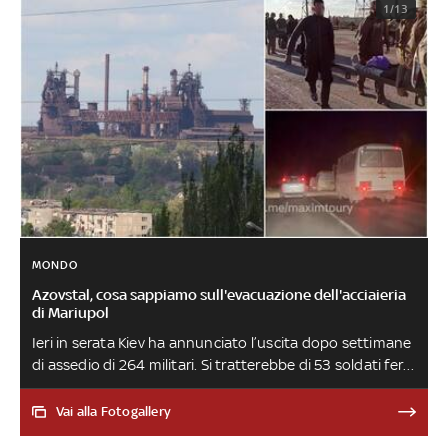
1/13
MONDO
Azovstal, cosa sappiamo sull'evacuazione dell'acciaieria
di Mariupol
Ieri in serata Kiev ha annunciato l’uscita dopo settimane
di assedio di 264 militari. Si tratterebbe di 53 soldati feriti
e di 211 altri combattenti. In mattinata il ministero della
Difesa russo ha diffuso un video che mostra l’uscita dei
Vai alla Fotogallery
militari ucraini. L'esercito ucraino ha dichiarato di essere