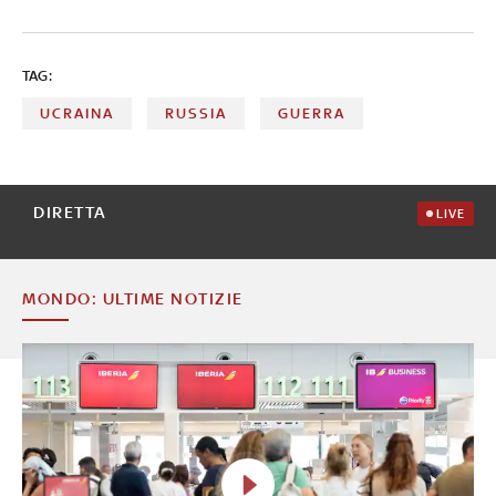
al lavoro per evacuare tutte le truppe rimaste
TAG:
UCRAINA
RUSSIA
GUERRA
DIRETTA
LIVE
MONDO: ULTIME NOTIZIE