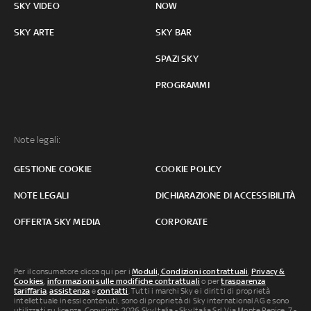
SKY VIDEO
NOW
SKY ARTE
SKY BAR
SPAZI SKY
PROGRAMMI
Note legali:
GESTIONE COOKIE
COOKIE POLICY
NOTE LEGALI
DICHIARAZIONE DI ACCESSIBILITÀ
OFFERTA SKY MEDIA
CORPORATE
Per il consumatore clicca qui per i
Moduli, Condizioni contrattuali
,
Privacy &
Cookies
,
informazioni sulle modifiche contrattuali
o per
trasparenza
tariffaria
,
assistenza
e
contatti
. Tutti i marchi Sky e i diritti di proprietà
intellettuale in essi contenuti, sono di proprietà di Sky international AG e sono
utilizzati su licenza. Copyright 2026 Sky Italia - Sky Italia Srl Via Monte Penice, 7 -