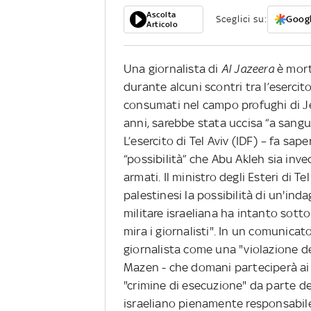
Ascolta
Sceglici su:
Googl
Articolo
Una giornalista di
Al Jazeera
è mort
durante alcuni scontri tra l’esercito
consumati nel campo profughi di Je
anni, sarebbe stata uccisa “a sangue
L’esercito di Tel Aviv (IDF) – fa sa
“possibilità” che Abu Akleh sia inve
armati. Il ministro degli Esteri di Te
palestinesi la possibilità di un'i
militare israeliana ha intanto sott
mira i giornalisti". In un comunicato
giornalista come una "violazione de
Mazen - che domani parteciperà ai f
"crimine di esecuzione" da parte dei 
israeliano pienamente responsabile 