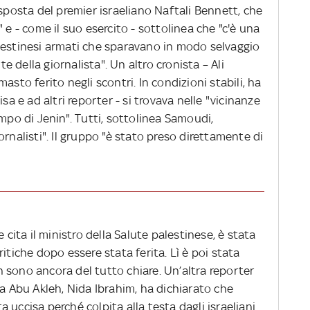
risposta del premier israeliano Naftali Bennett, che
 e - come il suo esercito - sottolinea che "c'è una
lestinesi armati che sparavano in modo selvaggio
 della giornalista". Un altro cronista – Ali
imasto ferito negli scontri. In condizioni stabili, ha
sa e ad altri reporter - si trovava nelle "vicinanze
ampo di Jenin". Tutti, sottolinea Samoudi,
rnalisti". Il gruppo "è stato preso direttamente di
 cita il ministro della Salute palestinese, è stata
itiche dopo essere stata ferita. Lì è poi stata
 sono ancora del tutto chiare. Un’altra reporter
va Abu Akleh, Nida Ibrahim, ha dichiarato che
ta uccisa perché colpita alla testa dagli israeliani