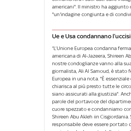
americani". Il ministro ha aggiunto 
"un'indagine congiunta e di condivid
Ue e Usa condannano l’uccisi
“L’Unione Europea condanna fermame
americana di Al-Jazeera, Shireen A
nostre condoglianze vanno alla sua f
giornalista, Ali Al Samoud, è stato 
Europea in una nota. "È essenziale
chiarisca al più presto tutte le circ
siano assicurati alla giustizia". Anc
parole del portavoce del dipartime
cuore spezzato e condanniamo con f
Shireen Abu Akleh iin Cisgiordania.
responsabile deve essere portato da