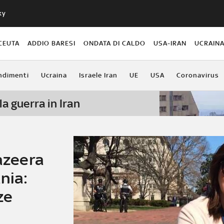
ky
CEUTA
ADDIO BARESI
ONDATA DI CALDO
USA-IRAN
UCRAIN
ndimenti
Ucraina
Israele Iran
UE
USA
Coronavirus
la guerra in Iran
Jazeera
nia:
ze