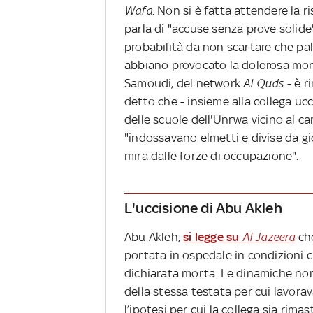
Wafa
. Non si è fatta attendere la 
parla di "accuse senza prove solide"
probabilità da non scartare che pa
abbiano provocato la dolorosa morte
Samoudi, del network
Al Quds
- è r
detto che - insieme alla collega ucci
delle scuole dell'Unrwa vicino al c
"indossavano elmetti e divise da gio
mira dalle forze di occupazione".
L'uccisione di Abu Akleh
Abu Akleh,
si legge su
Al Jazeera
che
portata in ospedale in condizioni cr
dichiarata morta. Le dinamiche non
della stessa testata per cui lavora
l’ipotesi per cui la collega sia rimas