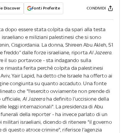
e Discover
Fonti Preferite
CONDIVIDI
a dopo essere stata colpita da spari alla testa
 israeliano e miliziani palestinesi che si sono
nin, Cisgiordania. La donna, Shireen Abu Akleh, 51
 freddo” dalle forze israeliane, riporta
Al Jazeera
.
pere il suo portavoce - sta indagando sulla
ce rimasta ferita perché colpita da palestinesi
l Aviv, Yair Lapid, ha detto che Israele ha offerto ai
ndagine congiunta su quanto accaduto. Una fonte
olineato che "l'esercito ovviamente non prende di
 ufficiale,
Al Jazeera
ha definito l’uccisione della
lle leggi internazionali". La presidenza di Abu
unerali della reporter - ha invece parlato di un
militari israeliani, dicendo di ritenere "il governo
di questo atroce crimine", riferisce l'agenzia