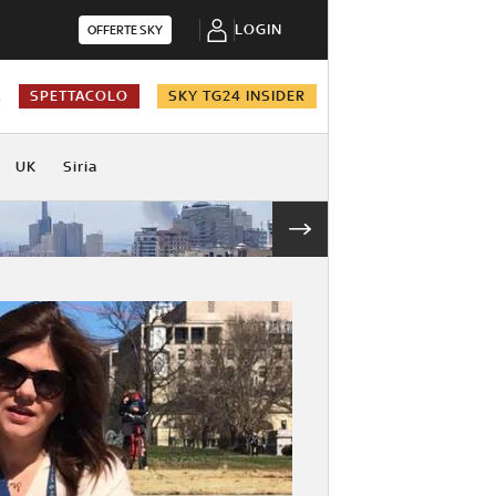
LOGIN
OFFERTE SKY
A
SPETTACOLO
SKY TG24 INSIDER
UK
Siria