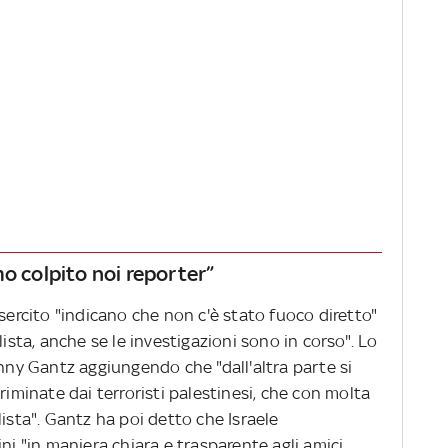
mo colpito noi reporter”
esercito "indicano che non c'è stato fuoco diretto"
lista, anche se le investigazioni sono in corso". Lo
enny Gantz aggiungendo che "dall'altra parte si
riminate dai terroristi palestinesi, che con molta
lista". Gantz ha poi detto che Israele
ni "in maniera chiara e trasparente agli amici