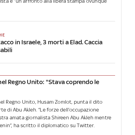
ista è “un affronto alla libera stampa ovunque
HE
cco in Israele, 3 morti a Elad. Caccia
abili
nel Regno Unito: "Stava coprendo le
el Regno Unito, Husam Zomlot, punta il dito
morte di Abu Akleh. “Le forze dell’occupazione
stra amata giornalista Shireen Abu Akleh mentre
enin”, ha scritto il diplomatico su Twitter.