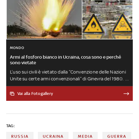
MONDO
Armi al fosforo bianco in Ucraina, cosa sono e perché
sono vietate
L’uso sui civili è vietato dalla “Convenzione delle Nazioni
Unite su certe armi convenzionali” di Ginevra del 1980. Si
tratta di una sostanza letale, gravemente tossica, che
provoca ustioni profonde e dolorose. Le bombe
Vai alla Fotogallery
incendiarie al fosforo possono essere utilizzate
solamente a scopo di illuminazione, per spaventare il
nemico o per creare una cortina fumogena
TAG:
RUSSIA
UCRAINA
MEDIA
GUERRA