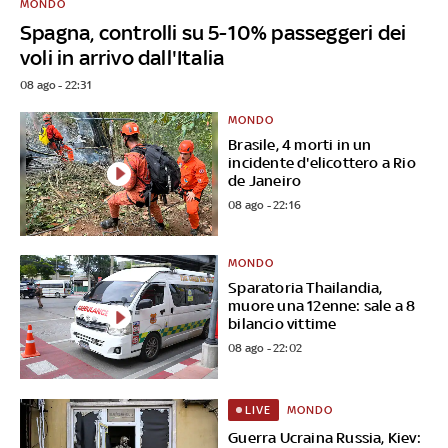
MONDO
Spagna, controlli su 5-10% passeggeri dei
voli in arrivo dall'Italia
08 ago - 22:31
MONDO
Brasile, 4 morti in un
incidente d'elicottero a Rio
de Janeiro
08 ago - 22:16
MONDO
Sparatoria Thailandia,
muore una 12enne: sale a 8
bilancio vittime
08 ago - 22:02
MONDO
LIVE
Guerra Ucraina Russia, Kiev: