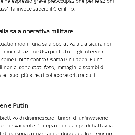
e ha espresso grave preoccupazione per le azioni
ss", fa invece sapere il Cremlino.
lla sala operativa militare
tuation room, una sala operativa ultra sicura nei
amministrazione Usa pilota tutti gli interventi
ri, come il blitz contro Osama Bin Laden. È una
di non ci sono stati foto, immagini e scambi di
te i suoi più stretti collaboratori, tra cui il
den e Putin
obiettivo di disinnescare i timori di un'invasione
be nuovamente l'Europa in un campo di battaglia,
it di persona a inizio anno, dopo quello di giugno