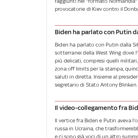
raggiunti nel "formato Normandia" 
provocatorie di Kiev contro il Donba
Biden ha parlato con Putin da
Biden ha parlato con Putin dalla Si
sotterranei della West Wing dove l'
più delicati, compresi quelli milita
zona off limits per la stampa, quin
saluti in diretta. Insieme al presiden
segretario di Stato Antony Blinken.
Il video-collegamento fra Bi
Il vertice fra Biden e Putin aveva l’
russa in Ucraina, che trasformereb
e ci sono già voci di un altro summ