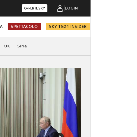
LOGIN
OFFERTE SKY
NA
SPETTACOLO
SKY TG24 INSIDER
UK
Siria