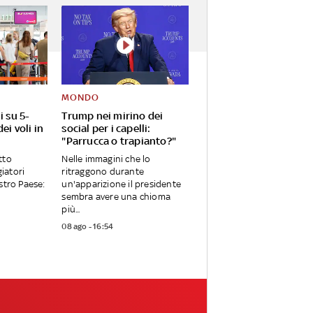
MONDO
i su 5-
Trump nei mirino dei
ei voli in
social per i capelli:
"Parrucca o trapianto?"
tto
Nelle immagini che lo
giatori
ritraggono durante
stro Paese:
un'apparizione il presidente
sembra avere una chioma
più...
08 ago - 16:54