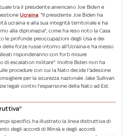
rtuale tra il presidente americano Joe Biden e
questione
Ucraina
. "Il presidente Joe Biden ha
tà ucraina e alla sua integrità territoriale e ha
orno alla diplomazia", come ha reso noto la Casa
o le profonde preoccupazioni degli Usa e dei
on delle forze russe intorno all'Ucraina e ha messo
o alleati risponderanno con forti misure
o di escalation militare". Inoltre Biden non ha
ulle procedure con cui la Nato decide l'adesione
nsigliere per la sicurezza nazionale Jake Sullivan.
e legali contro l'espansione della Nato ad Est.
truttiva"
mpi specifici, ha illustrato la linea distruttiva di
to degli accordi di Minsk e degli accordi