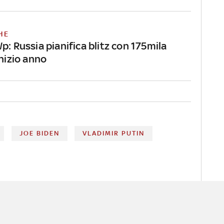
HE
p: Russia pianifica blitz con 175mila
inizio anno
JOE BIDEN
VLADIMIR PUTIN