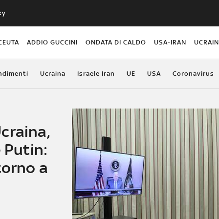
ky
CEUTA
ADDIO GUCCINI
ONDATA DI CALDO
USA-IRAN
UCRAI
ndimenti
Ucraina
Israele Iran
UE
USA
Coronavirus
craina,
 Putin:
torno a