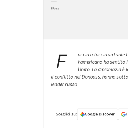
©Ansa
F
accia a faccia virtuale 
l'americano ha sentito i
Unito. La diplomazia è la
il conflitto nel Donbass, hanno sotto
leader russo
Sceglici su:
Google Discover
F