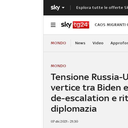
Esplora tutte le offerte S
CAOS MIGRANTI 
MONDO
News
Video
Approfo
MONDO
Tensione Russia-U
vertice tra Biden e
de-escalation e ri
diplomazia
07 dic 2021 - 21:30