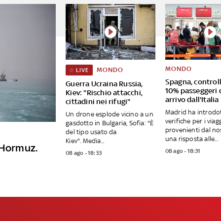
MONDO
MONDO
LIVE
Spagna, controll
Guerra Ucraina Russia,
10% passeggeri d
Kiev: "Rischio attacchi,
arrivo dall'Italia
cittadini nei rifugi"
Madrid ha introdo
Un drone esplode vicino a un
verifiche per i viag
gasdotto in Bulgaria, Sofia: "È
provenienti dal no
del tipo usato da
una risposta alle...
Kiev". Media...
 Hormuz.
08 ago - 18:31
08 ago - 18:33