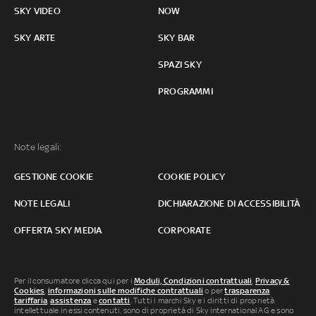
SKY VIDEO
NOW
SKY ARTE
SKY BAR
SPAZI SKY
PROGRAMMI
Note legali:
GESTIONE COOKIE
COOKIE POLICY
NOTE LEGALI
DICHIARAZIONE DI ACCESSIBILITÀ
OFFERTA SKY MEDIA
CORPORATE
Per il consumatore clicca qui per i
Moduli, Condizioni contrattuali
,
Privacy &
Cookies
,
informazioni sulle modifiche contrattuali
o per
trasparenza
tariffaria
,
assistenza
e
contatti
. Tutti i marchi Sky e i diritti di proprietà
intellettuale in essi contenuti, sono di proprietà di Sky international AG e sono