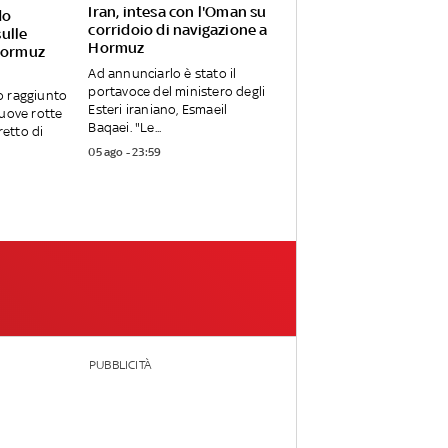
Iran, intesa con l'Oman su
do
corridoio di navigazione a
ulle
Hormuz
Hormuz
Ad annunciarlo è stato il
portavoce del ministero degli
o raggiunto
Esteri iraniano, Esmaeil
uove rotte
Baqaei. "Le...
retto di
05 ago - 23:59
PUBBLICITÀ