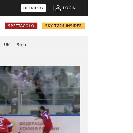
LOGIN
OFFERTE SKY
A
SPETTACOLO
SKY TG24 INSIDER
UK
Siria