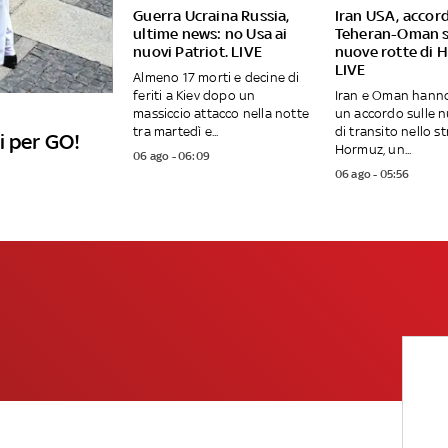
Guerra Ucraina Russia,
Iran USA, accor
ultime news: no Usa ai
Teheran-Oman s
nuovi Patriot. LIVE
nuove rotte di 
LIVE
Almeno 17 morti e decine di
feriti a Kiev dopo un
Iran e Oman hann
massiccio attacco nella notte
un accordo sulle n
tra martedì e...
di transito nello st
i per GO!
Hormuz, un...
06 ago - 06:09
06 ago - 05:56