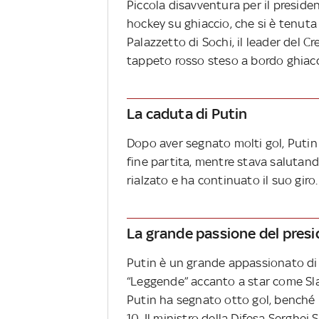
Piccola disavventura per il presiden
hockey su ghiaccio, che si è tenuta i
Palazzetto di Sochi, il leader del C
tappeto rosso steso a bordo ghiacc
La caduta di Putin
Dopo aver segnato molti gol, Putin 
fine partita, mentre stava salutando
rialzato e ha continuato il suo giro.
La grande passione del presi
Putin è un grande appassionato di 
“Leggende” accanto a star come Sla
Putin ha segnato otto gol, benché i
10. Il ministro della Difesa Serghei