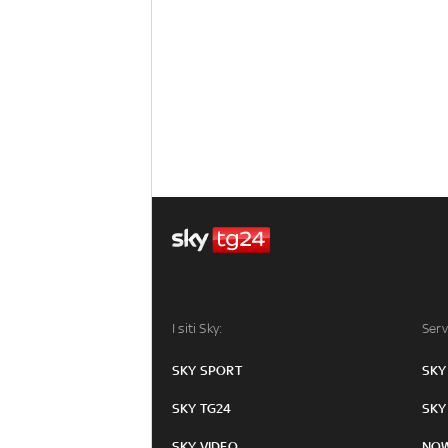
I siti Sky:
Serv
SKY SPORT
SKY
SKY TG24
SKY
SKY VIDEO
NO