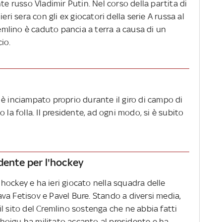
te russo Vladimir Putin. Nel corso della partita di
eri sera con gli ex giocatori della serie A russa al
remlino è caduto pancia a terra a causa di un
io.
è inciampato proprio durante il giro di campo di
 la folla. Il presidente, ad ogni modo, si è subito
dente per l'hockey
hockey e ha ieri giocato nella squadra delle
va Fetisov e Pavel Bure. Stando a diversi media,
l sito del Cremlino sostenga che ne abbia fatti
 Shoigu ha militato accanto al presidente e ha