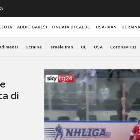
ky
CEUTA
ADDIO BARESI
ONDATA DI CALDO
USA-IRAN
UCRAIN
ndimenti
Ucraina
Israele Iran
UE
USA
Coronavirus
de
ta di