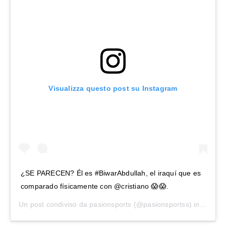
Visualizza questo post su Instagram
¿SE PARECEN? Él es #BiwarAbdullah, el iraquí que es
comparado físicamente con @cristiano 😱😱.
Un post condiviso da
pasionsports
(@pasionsportss) in data:
A