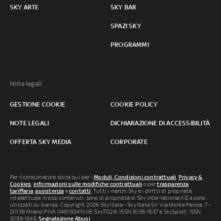
SKY ARTE
SKY BAR
SPAZI SKY
PROGRAMMI
Note legali:
GESTIONE COOKIE
COOKIE POLICY
NOTE LEGALI
DICHIARAZIONE DI ACCESSIBILITÀ
OFFERTA SKY MEDIA
CORPORATE
Per il consumatore clicca qui per i
Moduli, Condizioni contrattuali
,
Privacy &
Cookies
,
informazioni sulle modifiche contrattuali
o per
trasparenza
tariffaria
,
assistenza
e
contatti
. Tutti i marchi Sky e i diritti di proprietà
intellettuale in essi contenuti, sono di proprietà di Sky international AG e sono
utilizzati su licenza. Copyright 2026 Sky Italia - Sky Italia Srl Via Monte Penice, 7 -
20138 Milano P.IVA 04619241005. SkyTG24: ISSN 3035-1537 e SkySport: ISSN
3035-1545.
Segnalazione Abusi