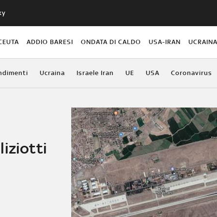
ky
CEUTA
ADDIO BARESI
ONDATA DI CALDO
USA-IRAN
UCRAIN
ndimenti
Ucraina
Israele Iran
UE
USA
Coronavirus
iziotti