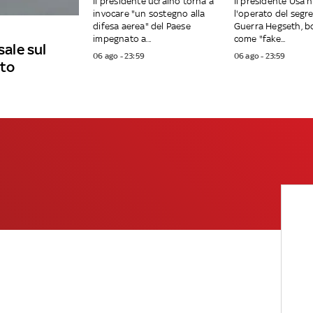
Il presidente ucraino torna a
Il presidente Usa 
invocare "un sostegno alla
l'operato del segre
difesa aerea" del Paese
Guerra Hegseth, b
impegnato a...
come "fake...
sale sul
06 ago - 23:59
06 ago - 23:59
ato