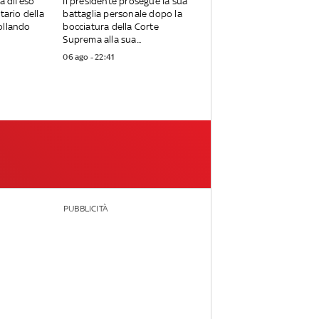
ha difeso
Il presidente prosegue la sua
tario della
battaglia personale dopo la
ollando
bocciatura della Corte
Suprema alla sua...
06 ago - 22:41
PUBBLICITÀ