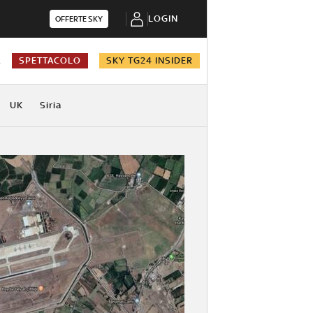
LOGIN
OFFERTE SKY
A
SPETTACOLO
SKY TG24 INSIDER
UK
Siria