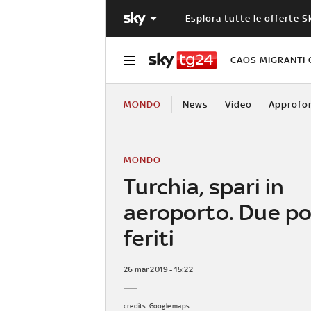
Esplora tutte le offerte S
CAOS MIGRANTI 
MONDO
News
Video
Approfo
MONDO
Turchia, spari in
aeroporto. Due pol
feriti
26 mar 2019 - 15:22
credits: Google maps