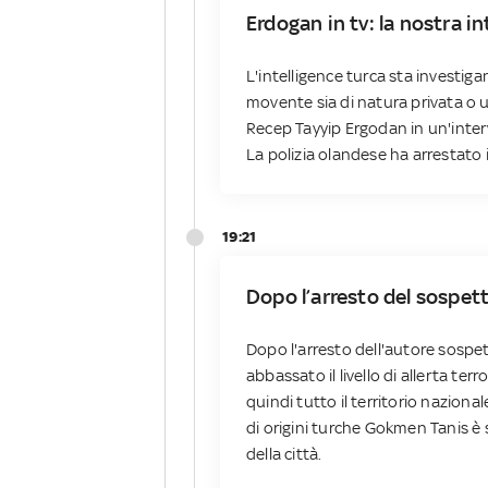
Erdogan in tv: la nostra i
L'intelligence turca sta investiga
movente sia di natura privata o u
Recep Tayyip Ergodan in un'intervi
La polizia olandese ha arrestato
19:21
Dopo l’arresto del sospetta
Dopo l'arresto dell'autore sospet
abbassato il livello di allerta ter
quindi tutto il territorio nazional
di origini turche Gokmen Tanis è
della città.