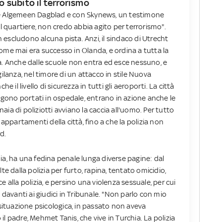
 subito il terrorismo
e Algemeen Dagblad e con Skynews, un testimone
el quartiere, non credo abbia agito per terrorismo".
on escludono alcuna pista. Anzi, il sindaco di Utrecht
, come mai era successo in Olanda, e ordina a tutta la
a. Anche dalle scuole non entra ed esce nessuno, e
gilanza, nel timore di un attacco in stile Nuova
l livello di sicurezza in tutti gli aeroporti. La città
engono portati in ospedale, entrano in azione anche le
inaia di poliziotti avviano la caccia all'uomo. Per tutto
 appartamenti della città, fino a che la polizia non
d.
ia, ha una fedina penale lunga diverse pagine: dal
te dalla polizia per furto, rapina, tentato omicidio,
 alla polizia, e persino una violenza sessuale, per cui
avanti ai giudici in Tribunale. "Non parlo con mio
 situazione psicologica, in passato non aveva
l padre, Mehmet Tanis, che vive in Turchia. La polizia