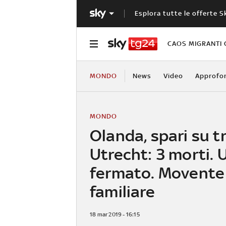
Esplora tutte le offerte S
CAOS MIGRANTI 
MONDO
News
Video
Approfo
MONDO
Olanda, spari su t
Utrecht: 3 morti. 
fermato. Movente
familiare
18 mar 2019 - 16:15