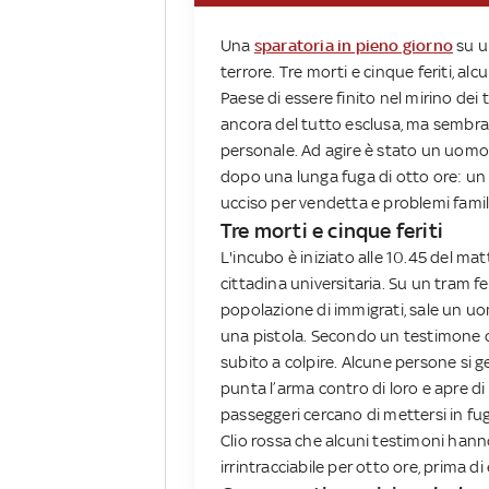
Una
sparatoria in pieno giorno
su un
terrore. Tre morti e cinque feriti, al
Paese di essere finito nel mirino dei t
ancora del tutto esclusa, ma sembr
personale. Ad agire è stato un uomo 
dopo una lunga fuga di otto ore: un
ucciso per vendetta e problemi famili
Tre morti e cinque feriti
L'incubo è iniziato alle 10.45 del mat
cittadina universitaria. Su un tram 
popolazione di immigrati, sale un u
una pistola. Secondo un testimone oc
subito a colpire. Alcune persone si ge
punta l’arma contro di loro e apre di 
passeggeri cercano di mettersi in fu
Clio rossa che alcuni testimoni hanno
irrintracciabile per otto ore, prima di