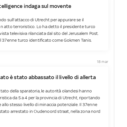
ntelligence indaga sul movente
ndo sull'attacco di Utrecht per appurare se il
n atto terroristico. Lo ha detto il presidente turco
sta televisiva rilanciata dal sito del Jerusalem Post.
 il 37enne turco identificato come Gokmen Tanis.
18 mar
to è stato abbassato il livello di allerta
tato della sparatoria, le autorità olandesi hanno
roristica da 5 a 4 per la provincia di Utrecht, riportando
e allo stesso livello di minaccia potenziale. Il 37enne
 stato arrestato in Oudenoord straat, nella zona nord