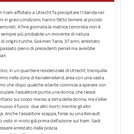
 tram affollato a Utrecht fa precipitare l'Olanda nel
cuni in gravi condizioni, hanno fatto temere al piccolo
erroristi. A fine giornata la matrice terrorista non è
a sempre più probabile un movente di natura
di origini turche, Gokmen Tanis, 37 anni, arrestato
 passato pieno di precedenti penali ma avrebbe
ari.
tino, in un quartiere residenziale di Utrecht, tranquilla
fermo nella zona di Kanaleneiland, area con una vasta
omo che dopo qualche istante comincia a sparare con
ulare, l'assalitore punta una donna, che riesce
ttano sul corpo riverso a terra della donna, ma il killer
nuovo il fuoco: due altri morti, mentre gli altri
ga. Anche l'assalitore scappa, forse su una Renault
 visto in moto già prima dell'azione sul tram. Sarà
 essere arrestato dalla polizia.