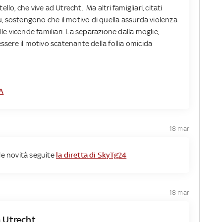
llo, che vive ad Utrecht. Ma altri famigliari, citati
, sostengono che il motivo di quella assurda violenza
lle vicende familiari. La separazione dalla moglie,
ere il motivo scatenante della follia omicida
A
18 mar
e le novità seguite
la diretta di SkyTg24
18 mar
a Utrecht