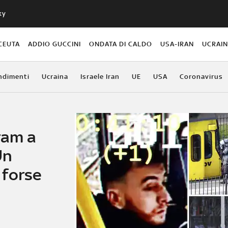
ky
CEUTA
ADDIO GUCCINI
ONDATA DI CALDO
USA-IRAN
UCRAI
ndimenti
Ucraina
Israele Iran
UE
USA
Coronavirus
ram a
Un
 forse