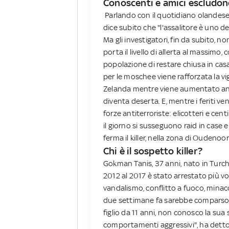
Conoscenti e amici escludono
Parlando con il quotidiano olandes
dice subito che "l'assalitore è uno d
Ma gli investigatori, fin da subito, n
porta il livello di allerta al massimo
popolazione di restare chiusa in cas
per le moschee viene rafforzata la vi
Zelanda mentre viene aumentato anche i
diventa deserta. E, mentre i feriti v
forze antiterroriste: elicotteri e cent
il giorno si susseguono raid in case e
ferma il killer, nella zona di Oudenoor
Chi è il sospetto killer?
Gokman Tanis, 37 anni, nato in Turch
2012 al 2017 è stato arrestato più vol
vandalismo, conflitto a fuoco, minacce
due settimane fa sarebbe comparso d
figlio da 11 anni, non conosco la sua
comportamenti aggressivi", ha detto i