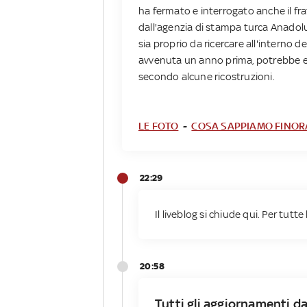
ha fermato e interrogato anche il frate
dall'agenzia di stampa turca Anadolu
sia proprio da ricercare all'interno de
avvenuta un anno prima, potrebbe ess
secondo alcune ricostruzioni.
LE FOTO
-
COSA SAPPIAMO FINOR
22:29
Il liveblog si chiude qui. Per tutt
20:58
Tutti gli aggiornamenti d