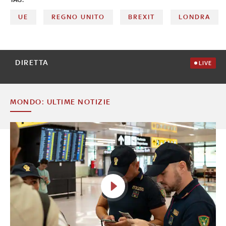
UE
REGNO UNITO
BREXIT
LONDRA
DIRETTA
LIVE
MONDO: ULTIME NOTIZIE