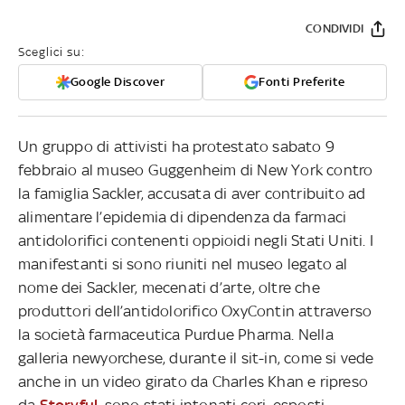
CONDIVIDI
Sceglici su:
Google Discover
Fonti Preferite
Un gruppo di attivisti ha protestato sabato 9
febbraio al museo Guggenheim di New York contro
la famiglia Sackler, accusata di aver contribuito ad
alimentare l’epidemia di dipendenza da farmaci
antidolorifici contenenti oppioidi negli Stati Uniti. I
manifestanti si sono riuniti nel museo legato al
nome dei Sackler, mecenati d’arte, oltre che
produttori dell’antidolorifico OxyContin attraverso
la società farmaceutica Purdue Pharma. Nella
galleria newyorchese, durante il sit-in, come si vede
anche in un video girato da Charles Khan e ripreso
da
Storyful
, sono stati intonati cori, esposti