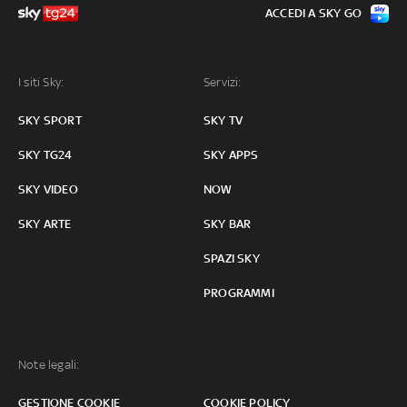
ACCEDI A SKY GO
I siti Sky:
Servizi:
SKY SPORT
SKY TV
SKY TG24
SKY APPS
SKY VIDEO
NOW
SKY ARTE
SKY BAR
SPAZI SKY
PROGRAMMI
Note legali:
GESTIONE COOKIE
COOKIE POLICY