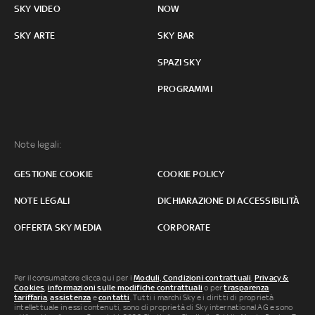
SKY VIDEO
NOW
SKY ARTE
SKY BAR
SPAZI SKY
PROGRAMMI
Note legali:
GESTIONE COOKIE
COOKIE POLICY
NOTE LEGALI
DICHIARAZIONE DI ACCESSIBILITÀ
OFFERTA SKY MEDIA
CORPORATE
Per il consumatore clicca qui per i
Moduli, Condizioni contrattuali
,
Privacy &
Cookies
,
informazioni sulle modifiche contrattuali
o per
trasparenza
tariffaria
,
assistenza
e
contatti
. Tutti i marchi Sky e i diritti di proprietà
intellettuale in essi contenuti, sono di proprietà di Sky international AG e sono