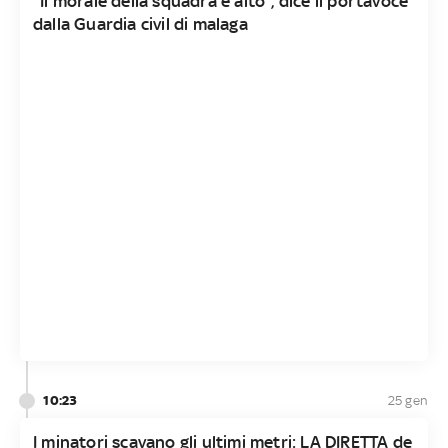
"Il morale della squadra è alto", dice il portavoce
dalla Guardia civil di malaga
10:23
25 gen
I minatori scavano gli ultimi metri: LA DIRETTA de