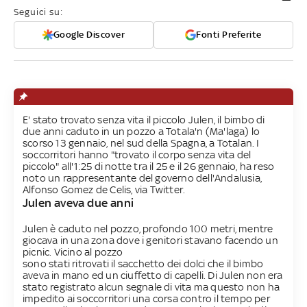
Seguici su:
Google Discover
Fonti Preferite
E' stato trovato senza vita il piccolo Julen, il bimbo di
due anni caduto in un pozzo a Totala'n (Ma'laga) lo
scorso 13 gennaio, nel sud della Spagna, a Totalan. I
soccorritori hanno "trovato il corpo senza vita del
piccolo" all'1:25 di notte tra il 25 e il 26 gennaio, ha reso
noto un rappresentante del governo dell'Andalusia,
Alfonso Gomez de Celis, via Twitter.
Julen aveva due anni
Julen è caduto nel pozzo, profondo 100 metri, mentre
giocava in una zona dove i genitori stavano facendo un
picnic. Vicino al pozzo
sono stati ritrovati il sacchetto dei dolci che il bimbo
aveva in mano ed un ciuffetto di capelli. Di Julen non era
stato registrato alcun segnale di vita ma questo non ha
impedito ai soccorritori una corsa contro il tempo per