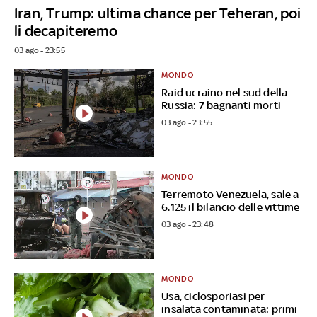
Iran, Trump: ultima chance per Teheran, poi
li decapiteremo
03 ago - 23:55
MONDO
Raid ucraino nel sud della
Russia: 7 bagnanti morti
03 ago - 23:55
MONDO
Terremoto Venezuela, sale a
6.125 il bilancio delle vittime
03 ago - 23:48
MONDO
Usa, ciclosporiasi per
insalata contaminata: primi