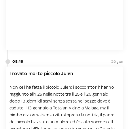
08:48
26 gen
Trovato morto piccolo Julen
Non ce l'ha fatta il piccolo Julen: i soccorritori l' hanno
raggiunto all'1.25 nella notte tra il 25 e il 26 gennaio
dopo 13 giorni di scavi senza sosta nel pozzo dove è
caduto il 13 gennaio a Totalan, vicino a Malaga, ma il
bimbo era ormai senza vita. Appresa la notizia, il padre
del piccolo ha avuto un malore ed è stato soccorso. Il
ministero dell'Interno spagnolo ha ringraziato Guardia