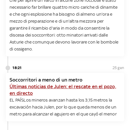
che per aprire un varco in alcune zone rocciose è stato
necessario far brillare quattro micro cariche di dinamite
e che ogni esplosione ha bisogno di almeno un'ora e
mezzo di preparazione e di un'altra mezzora per
garantire il ricambio d'aria in modo da consentire la
discesa dei soccorritori: otto minatori arrivati dalle
Asturie che comunque devono lavorare con le bombole
di ossigeno.
18:21
25 gen
Soccorritori a meno di un metro
Últimas noticias de Julen: el rescate en el pozo,
en directo
EL PAÍS
Los mineros avanzan hasta los 3,15 metros la
excavación hacia Julen, por lo que queda menos de un
metro para alcanzar el agujero en el que cayó el menor