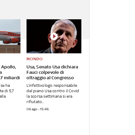
MONDO
 Apollo,
Usa, Senato Usa dichiara
a
Fauci colpevole di
7 miliardi
oltraggio al Congresso
nse ha
L’infettivologo responsabile
te di 5,7
del piano Usa contro il Covid
alla
la scorsa settimana si era
rifiutato...
06 ago - 15:46