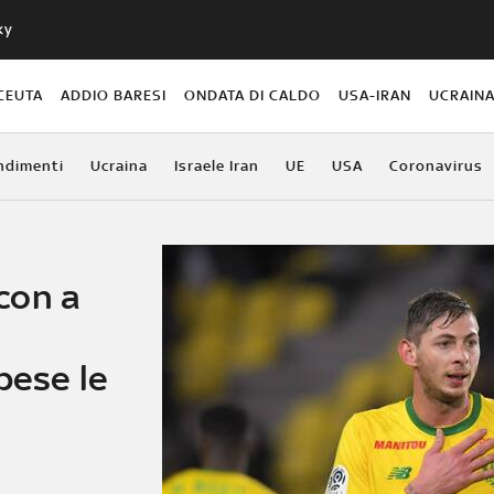
ky
CEUTA
ADDIO BARESI
ONDATA DI CALDO
USA-IRAN
UCRAIN
ndimenti
Ucraina
Israele Iran
UE
USA
Coronavirus
con a
pese le