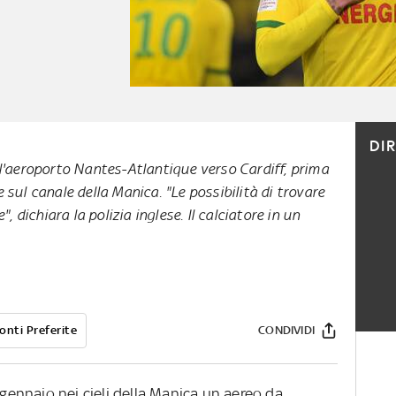
DI
all'aeroporto Nantes-Atlantique verso Cardiff, prima
e sul canale della Manica. "Le possibilità di trovare
, dichiara la polizia inglese.
Il calciatore in un
onti Preferite
CONDIVIDI
 gennaio nei cieli della Manica un aereo da