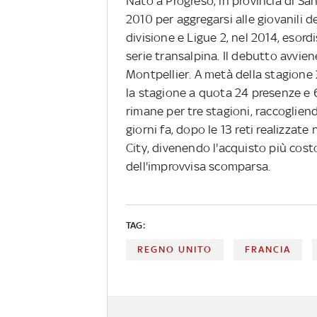
Nato a Progreso, in provincia di Sant
2010 per aggregarsi alle giovanili d
divisione e Ligue 2, nel 2014, esord
serie transalpina. Il debutto avviene
Montpellier. A metà della stagione 
la stagione a quota 24 presenze e 6
rimane per tre stagioni, raccoglien
giorni fa, dopo le 13 reti realizzate
City, divenendo l'acquisto più costo
dell'improvvisa scomparsa.
TAG:
REGNO UNITO
FRANCIA