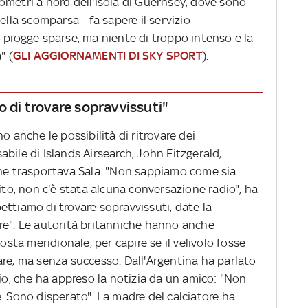
hilometri a nord dell'isola di Guernsey, dove sono
ella scomparsa - fa sapere il servizio
 piogge sparse, ma niente di troppo intenso e la
" (
GLI AGGIORNAMENTI DI SKY SPORT
).
o di trovare sopravvissuti"
o anche le possibilità di ritrovare dei
nsabile di Islands Airsearch, John Fitzgerald,
che trasportava Sala. "Non sappiamo come sia
o, non c'è stata alcuna conversazione radio", ha
ttiamo di trovare sopravvissuti, date la
re". Le autorità britanniche hanno anche
osta meridionale, per capire se il velivolo fosse
are, ma senza successo. Dall'Argentina ha parlato
cio, che ha appreso la notizia da un amico: "Non
. Sono disperato". La madre del calciatore ha