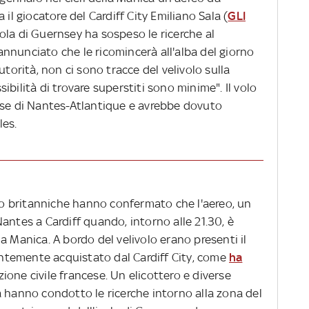
 il giocatore del Cardiff City Emiliano Sala (
GLI
'isola di Guernsey ha sospeso le ricerche al
nnunciato che le ricomincerà all'alba del giorno
utorità, non ci sono tracce del velivolo sulla
bilità di trovare superstiti sono minime". Il volo
ese di Nantes-Atlantique e avrebbe dovuto
lles.
ico britanniche hanno confermato che l'aereo, un
antes a Cardiff quando, intorno alle 21.30, è
a Manica. A bordo del velivolo erano presenti il
centemente acquistato dal Cardiff City, come
ha
ione civile francese. Un elicottero e diverse
a hanno condotto le ricerche intorno alla zona del