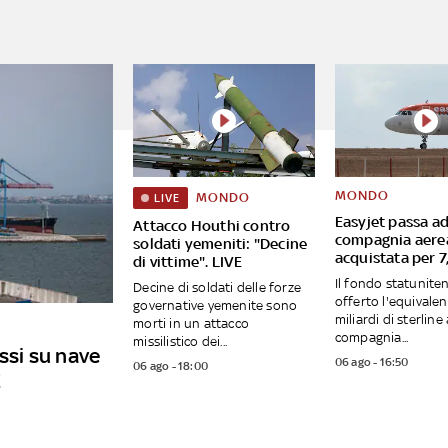
MONDO
MONDO
LIVE
Easyjet passa ad
Attacco Houthi contro
compagnia aere
soldati yemeniti: "Decine
acquistata per 7,
di vittime". LIVE
Il fondo statunite
Decine di soldati delle forze
offerto l'equivalen
governative yemenite sono
miliardi di sterline 
morti in un attacco
compagnia...
missilistico dei...
ussi su nave
06 ago - 16:50
06 ago - 18:00
E