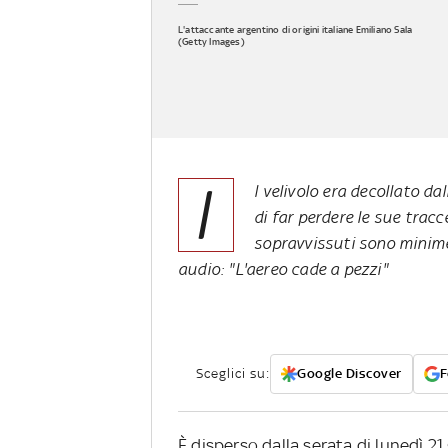
L'attaccante argentino di origini italiane Emiliano Sala
(Getty Images)
I
l velivolo era decollato d
di far perdere le sue tracc
sopravvissuti sono minime"
audio: "L'aereo cade a pezzi"
Sceglici su:
Google Discover
F
È disperso dalla serata di lunedì 21