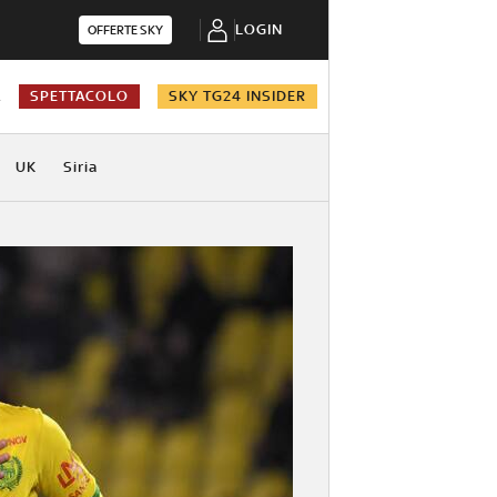
LOGIN
OFFERTE SKY
A
SPETTACOLO
SKY TG24 INSIDER
UK
Siria