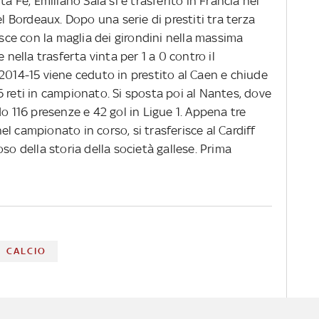
a Fe, Emiliano Sala si è trasferito in Francia nel
el Bordeaux. Dopo una serie di prestiti tra terza
isce con la maglia dei girondini nella massima
 nella trasferta vinta per 1 a 0 contro il
2014-15 viene ceduto in prestito al Caen e chiude
 reti in campionato. Si sposta poi al Nantes, dove
do 116 presenze e 42 gol in Ligue 1. Appena tre
 nel campionato in corso, si trasferisce al Cardiff
so della storia della società gallese. Prima
CALCIO