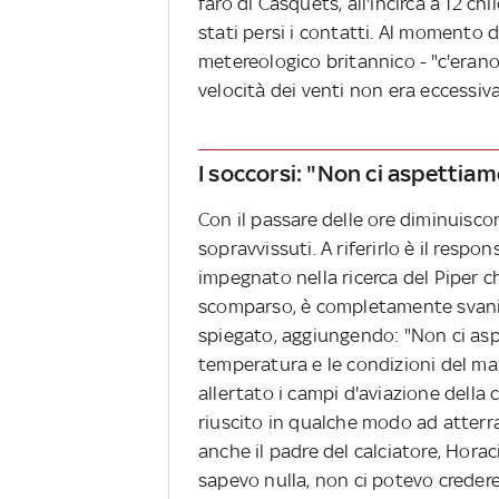
faro di Casquets, all'incirca a 12 c
stati persi i contatti. Al momento d
metereologico britannico - "c'erano
velocità dei venti non era eccessiva
I soccorsi: "Non ci aspettiam
Con il passare delle ore diminuiscon
sopravvissuti. A riferirlo è il respo
impegnato nella ricerca del Piper 
scomparso, è completamente svanit
spiegato, aggiungendo: "Non ci aspe
temperatura e le condizioni del ma
allertato i campi d'aviazione della c
riuscito in qualche modo ad atterr
anche il padre del calciatore, Hora
sapevo nulla, non ci potevo credere