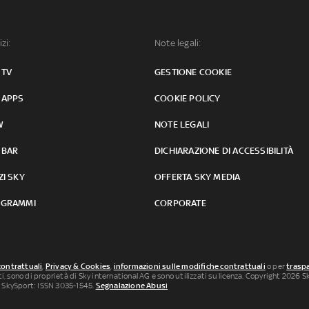
izi:
Note legali:
 TV
GESTIONE COOKIE
 APPS
COOKIE POLICY
W
NOTE LEGALI
 BAR
DICHIARAZIONE DI ACCESSIBILITÀ
ZI SKY
OFFERTA SKY MEDIA
GRAMMI
CORPORATE
contrattuali
,
Privacy & Cookies
,
informazioni sulle modifiche contrattuali
o per
traspa
uti, sono di proprietà di Sky international AG e sono utilizzati su licenza. Copyright 2026 Sky
 SkySport: ISSN 3035-1545.
Segnalazione Abusi