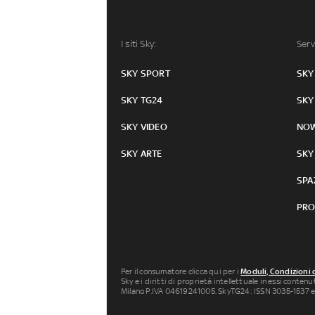
I siti Sky:
Serv
SKY SPORT
SKY
SKY TG24
SKY
SKY VIDEO
NO
SKY ARTE
SKY
SPA
PRO
Per il consumatore clicca qui per i
Moduli, Condizioni 
Sky e i diritti di proprietà intellettuale in essi conten
Milano P.IVA 04619241005. SkyTG24: ISSN 3035-1537 e