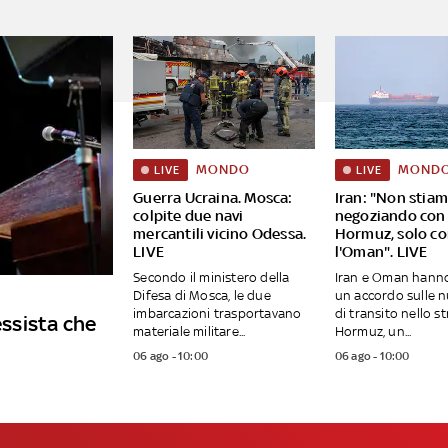
MONDO
MOND
LIVE
LIVE
Guerra Ucraina. Mosca:
Iran: "Non stia
colpite due navi
negoziando con
mercantili vicino Odessa.
Hormuz, solo c
LIVE
l'Oman". LIVE
Secondo il ministero della
Iran e Oman hann
Difesa di Mosca, le due
un accordo sulle n
imbarcazioni trasportavano
di transito nello st
essista che
materiale militare...
Hormuz, un...
06 ago - 10:00
06 ago - 10:00