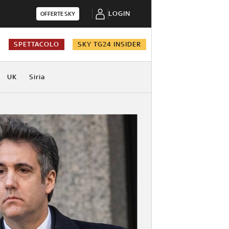
LOGIN
OFFERTE SKY
A
SPETTACOLO
SKY TG24 INSIDER
UK
Siria