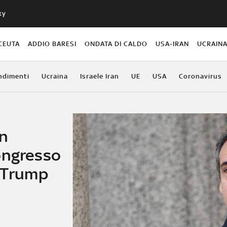
ky
CEUTA
ADDIO BARESI
ONDATA DI CALDO
USA-IRAN
UCRAIN
ndimenti
Ucraina
Israele Iran
UE
USA
Coronavirus
en
ongresso
r Trump