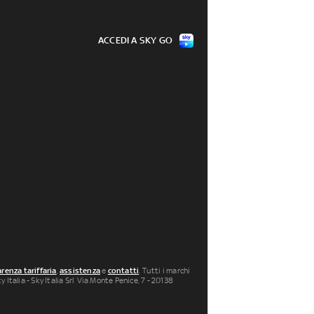
ACCEDI A SKY GO
renza tariffaria
,
assistenza
e
contatti
. Tutti i marchi
 Italia - Sky Italia Srl Via Monte Penice, 7 - 20138