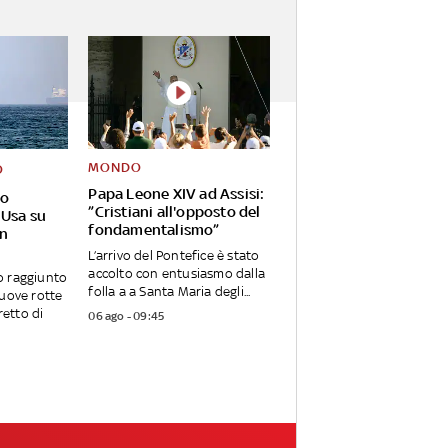
MONDO
O
Papa Leone XIV ad Assisi:
mo
”Cristiani all'opposto del
 Usa su
fondamentalismo”
on
L’arrivo del Pontefice è stato
accolto con entusiasmo dalla
o raggiunto
folla a a Santa Maria degli...
uove rotte
retto di
06 ago - 09:45