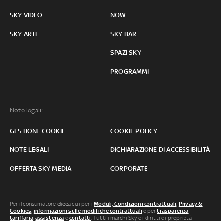
SKY VIDEO
NOW
SKY ARTE
SKY BAR
SPAZI SKY
PROGRAMMI
Note legali:
GESTIONE COOKIE
COOKIE POLICY
NOTE LEGALI
DICHIARAZIONE DI ACCESSIBILITÀ
OFFERTA SKY MEDIA
CORPORATE
Per il consumatore clicca qui per i
Moduli, Condizioni contrattuali
,
Privacy &
Cookies
,
informazioni sulle modifiche contrattuali
o per
trasparenza
tariffaria
,
assistenza
e
contatti
. Tutti i marchi Sky e i diritti di proprietà