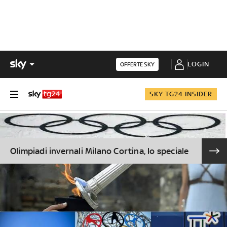
LOGIN
OFFERTE SKY
SKY TG24 INSIDER
Olimpiadi invernali Milano Cortina, lo speciale