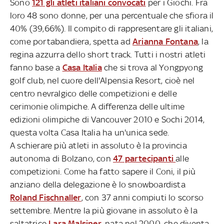
Sono
121 gli atleti italiani convocati
per i Giochi. Fra
loro 48 sono donne, per una percentuale che sfiora il
40% (39,66%). Il compito di rappresentare gli italiani,
come portabandiera, spetta ad
Arianna Fontana
, la
regina azzurra dello short track. Tutti i nostri atleti
fanno base a
Casa Italia
che si trova al Yongpyong
golf club, nel cuore dell'Alpensia Resort, cioè nel
centro nevralgico delle competizioni e delle
cerimonie olimpiche. A differenza delle ultime
edizioni olimpiche di Vancouver 2010 e Sochi 2014,
questa volta Casa Italia ha un'unica sede.
A schierare più atleti in assoluto è la provincia
autonoma di Bolzano, con
47 partecipanti
alle
competizioni. Come ha fatto sapere il Coni, il più
anziano della delegazione è lo snowboardista
Roland Fischnaller
, con 37 anni compiuti lo scorso
settembre. Mentre la più giovane in assoluto è la
saltatrice
Lara Malsiner
, nata nel 2000, che diventa