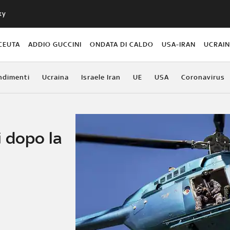
ky
CEUTA
ADDIO GUCCINI
ONDATA DI CALDO
USA-IRAN
UCRAI
ndimenti
Ucraina
Israele Iran
UE
USA
Coronavirus
i dopo la