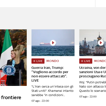
MONDO
MOND
LIVE
LIVE
Guerra Iran, Trump:
Ucraina, von der
“Vogliono accordo per
sanzioni Usa e 
non essere attaccati”.
prosciugano Rus
LIVE
Wsj: "Putin potreb
"L'Iran cerca un'intesa con gli
Nato con attacco l
Stati uniti". Khamenei intanto
Questo lo scenario 
sarebbe “in condizioni...
 frontiere
07 ago - 22:00
07 ago - 22:00