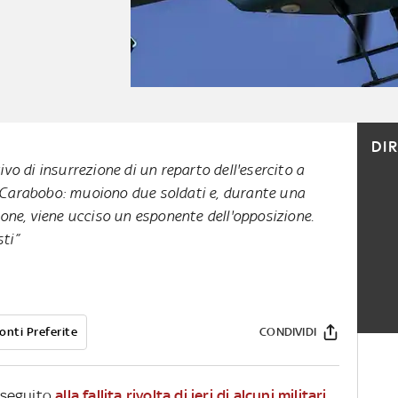
DI
tivo di insurrezione di un reparto dell'esercito a
i Carabobo: muoiono due soldati e, durante una
ne, viene ucciso un esponente dell'opposizione.
ti”
onti Preferite
CONDIVIDI
n seguito
alla fallita rivolta di ieri di alcuni militari