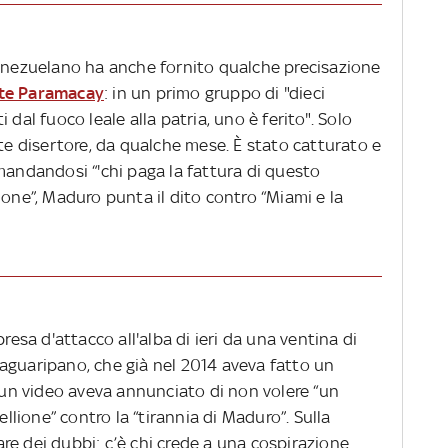
venezuelano ha anche fornito qualche precisazione
rte Paramacay
: in un primo gruppo di "dieci
 dal fuoco leale alla patria, uno è ferito". Solo
nte disertore, da qualche mese. È stato catturato e
mandandosi “'chi paga la fattura di questo
ione”, Maduro punta il dito contro “Miami e la
resa d'attacco all'alba di ieri da una ventina di
aguaripano, che già nel 2014 aveva fatto un
n un video aveva annunciato di non volere “un
ellione” contro la “tirannia di Maduro”. Sulla
re dei dubbi: c’è chi crede a una cospirazione