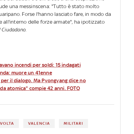
lude una messinscena: "Tutto è stato molto
guaripano. Forse l'hanno lasciato fare, in modo da
 all'interno delle forze armate", ha ipotizzato
l Ciudadano
.
cavano incendi per soldi: 15 indagati
 tenda: muore un 41enne
n per il dialogo. Ma Pyongyang dice no
onda atomica" compie 42 anni. FOTO
IVOLTA
VALENCIA
MILITARI