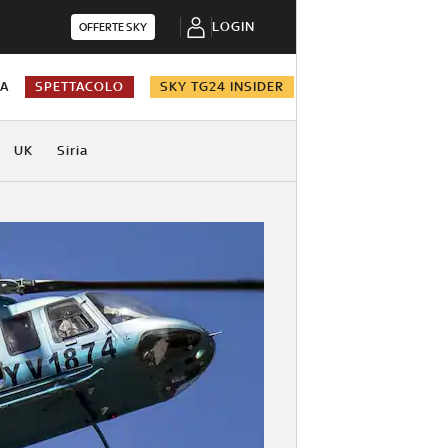
LOGIN
OFFERTE SKY
NA
SPETTACOLO
SKY TG24 INSIDER
UK
Siria