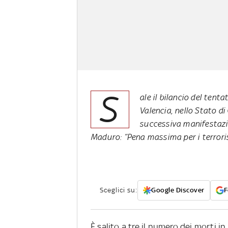
S
ale il bilancio del tenta
Valencia, nello Stato d
successiva manifestazio
Maduro: “Pena massima per i terroris
Sceglici su:
Google Discover
F
È salito a tre il numero dei morti i