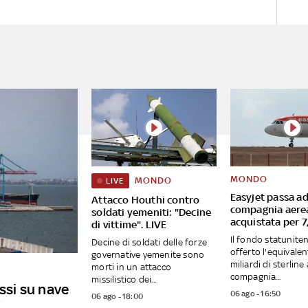
MONDO
MONDO
LIVE
Easyjet passa ad
Attacco Houthi contro
compagnia aere
soldati yemeniti: "Decine
acquistata per 7,
di vittime". LIVE
Il fondo statunite
Decine di soldati delle forze
offerto l'equivalen
governative yemenite sono
miliardi di sterline 
morti in un attacco
compagnia...
missilistico dei...
ussi su nave
06 ago - 16:50
06 ago - 18:00
E