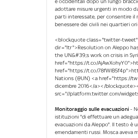
e occidentali dopo un lungo braccio 
adottare misure urgenti in modo da
parti interessate, per consentire i
benessere dei civili nei quartieri ori
<blockquote class="twitter-tweet"
dir="ltr">Resolution on Aleppo ha
the UN&#39;s work on crisis in Syri
href="https://t.co/AjAwXohyY0">h
href="https://t.co/78fWIB5f4p">h
Nations (@UN) <a href="https://
dicembre 2016</a></blockquote><
src="//platform.twitter.com/widget
Monitoraggio sulle evacuazioni
- N
istituzioni "di effettuare un adegu
evacuazioni da Aleppo". Il testo è 
emendamenti russi. Mosca aveva mi