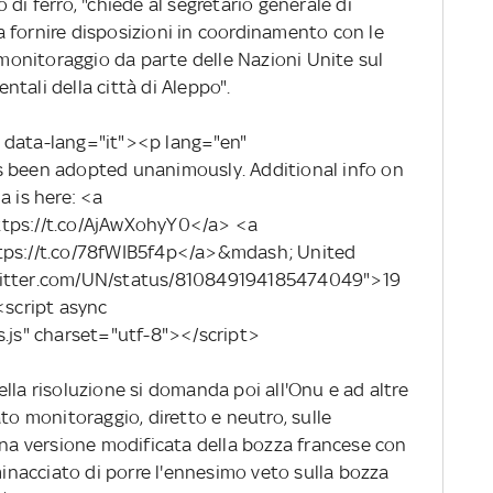
di ferro, "chiede al segretario generale di
 fornire disposizioni in coordinamento con le
l monitoraggio da parte delle Nazioni Unite sul
entali della città di Aleppo".
 data-lang="it"><p lang="en"
s been adopted unanimously. Additional info on
a is here: <a
ttps://t.co/AjAwXohyY0</a> <a
ttps://t.co/78fWIB5f4p</a>&mdash; United
twitter.com/UN/status/810849194185474049">19
script async
s.js" charset="utf-8"></script>
ella risoluzione si domanda poi all'Onu e ad altre
ato monitoraggio, diretto e neutro, sulle
una versione modificata della bozza francese con
nacciato di porre l'ennesimo veto sulla bozza