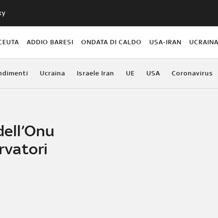
ky
CEUTA
ADDIO BARESI
ONDATA DI CALDO
USA-IRAN
UCRAIN
ndimenti
Ucraina
Israele Iran
UE
USA
Coronavirus
dell’Onu
ervatori