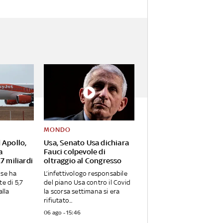
MONDO
 Apollo,
Usa, Senato Usa dichiara
a
Fauci colpevole di
7 miliardi
oltraggio al Congresso
nse ha
L’infettivologo responsabile
te di 5,7
del piano Usa contro il Covid
alla
la scorsa settimana si era
rifiutato...
06 ago - 15:46