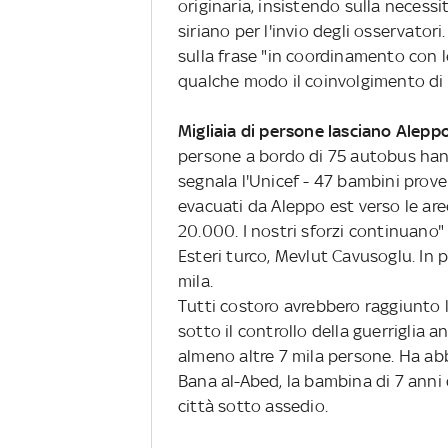
originaria, insistendo sulla necess
siriano per l'invio degli osservato
sulla frase "in coordinamento con l
qualche modo il coinvolgimento di
Migliaia di persone lasciano Alepp
persone a bordo di 75 autobus hann
segnala l'Unicef - 47 bambini prove
evacuati da Aleppo est verso le are
20.000. I nostri sforzi continuano" 
Esteri turco, Mevlut Cavusoglu. In p
mila.
Tutti costoro avrebbero raggiunto l
sotto il controllo della guerriglia
almeno altre 7 mila persone. Ha a
Bana al-Abed, la bambina di 7 anni 
città sotto assedio.