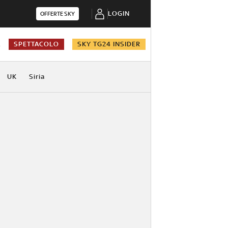
LOGIN
OFFERTE SKY
A
SPETTACOLO
SKY TG24 INSIDER
UK
Siria