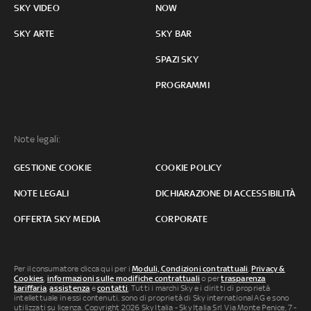
SKY VIDEO
NOW
SKY ARTE
SKY BAR
SPAZI SKY
PROGRAMMI
Note legali:
GESTIONE COOKIE
COOKIE POLICY
NOTE LEGALI
DICHIARAZIONE DI ACCESSIBILITÀ
OFFERTA SKY MEDIA
CORPORATE
Per il consumatore clicca qui per i
Moduli, Condizioni contrattuali
,
Privacy &
Cookies
,
informazioni sulle modifiche contrattuali
o per
trasparenza
tariffaria
,
assistenza
e
contatti
. Tutti i marchi Sky e i diritti di proprietà
intellettuale in essi contenuti, sono di proprietà di Sky international AG e sono
utilizzati su licenza. Copyright 2026 Sky Italia - Sky Italia Srl Via Monte Penice, 7 -