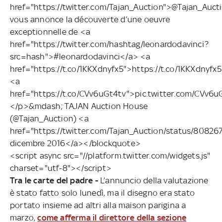
href="https://twitter.com/Tajan_Auction">@Tajan_Auct
vous annonce la découverte d’une oeuvre
exceptionnelle de <a
href="https://twitter.com/hashtag/leonardodavinci?
src=hash">#leonardodavinci</a> <a
href="https://t.co/1KKXdnyfx5">https://t.co/1KKXdnyfx
<a
href="https://t.co/CVv6uGt4tv">pic.twitter.com/CVv6
</p>&mdash; TAJAN Auction House
(@Tajan_Auction) <a
href="https://twitter.com/Tajan_Auction/status/808
dicembre 2016</a></blockquote>
<script async src="//platform.twitter.com/widgets.js"
charset="utf-8"></script>
Tra le carte del padre -
L’annuncio della valutazione
è stato fatto solo lunedì, ma il disegno era stato
portato insieme ad altri alla maison parigina a
marzo,
come afferma il direttore della sezione