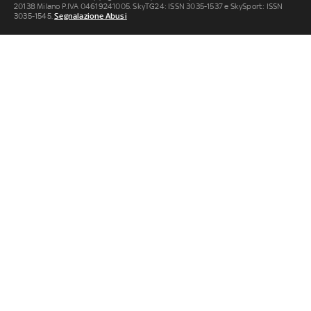
20138 Milano P.IVA 04619241005. SkyTG24: ISSN 3035-1537 e SkySport: ISSN
3035-1545.
Segnalazione Abusi