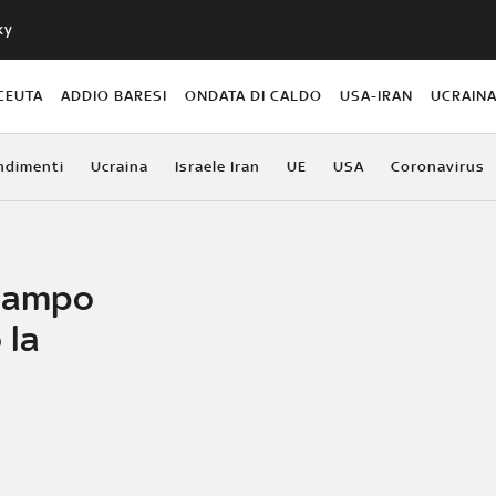
ky
CEUTA
ADDIO BARESI
ONDATA DI CALDO
USA-IRAN
UCRAIN
ndimenti
Ucraina
Israele Iran
UE
USA
Coronavirus
 campo
 la