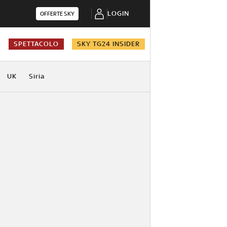
LOGIN
OFFERTE SKY
A
SPETTACOLO
SKY TG24 INSIDER
UK
Siria