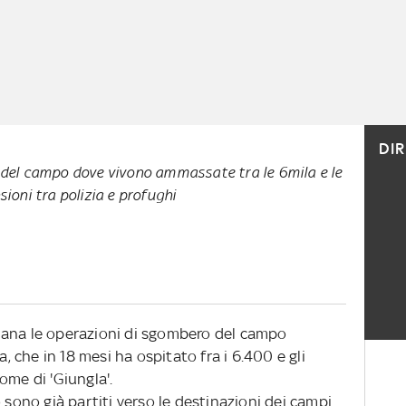
DI
e del campo dove vivono ammassate tra le 6mila e le
sioni tra polizia e profughi
mana le operazioni di sgombero del campo
a, che in 18 mesi ha ospitato fra i 6.400 e gli
ome di 'Giungla'.
 sono già partiti verso le destinazioni dei campi