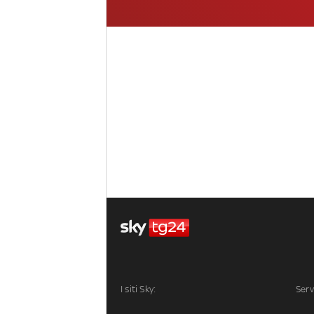
I siti Sky:
Serv