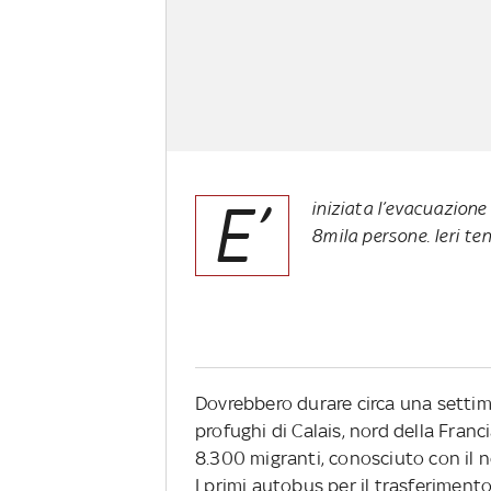
E’
iniziata l’evacuazion
8mila persone. Ieri ten
Dovrebbero durare circa una setti
profughi di Calais, nord della Franci
8.300 migranti, conosciuto con il n
I primi autobus per il trasferimento