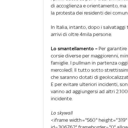
di accoglienza e orientamento, ma 
la protesta dei residenti dei comun
In Italia, intanto, dopo i salvataggi
arrivi di oltre 4mila persone.
Lo smantellamento –
Per garantire
corsie diverse per maggiorenni, min
famiglie. I pullman in partenza ogg
mercoledì. Il tutto sotto strettissi
che saranno dotati di geolocalizza
E per evitare ulteriori incidenti, so
vanno ad aggiungersi ad altri 2.100
incidente.
Lo skywall
<iframe width="560" height="319" s
id=306762" frameborder="0" allow