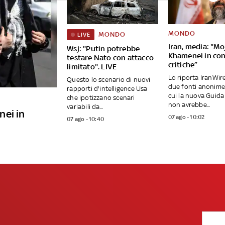
MONDO
MONDO
LIVE
Iran, media: "Mo
Wsj: "Putin potrebbe
Khamenei in con
testare Nato con attacco
critiche”
limitato". LIVE
Lo riporta IranWir
Questo lo scenario di nuovi
due fonti anonime
rapporti d'intelligence Usa
cui la nuova Guid
che ipotizzano scenari
non avrebbe...
variabili da...
nei in
07 ago - 10:02
07 ago - 10:40