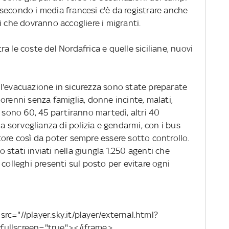
secondo i media francesi c'è da registrare anche
i che dovranno accogliere i migranti.
 tra le coste del Nordafrica e quelle siciliane, nuovi
 l'evacuazione in sicurezza sono state preparate
orenni senza famiglia, donne incinte, malati,
i sono 60, 45 partiranno martedì, altri 40
ma sorveglianza di polizia e gendarmi, con i bus
tore così da poter sempre essere sotto controllo.
no stati inviati nella giungla 1.250 agenti che
 colleghi presenti sul posto per evitare ogni
rc="//player.sky.it/player/external.html?
fullscreen="true"></iframe>