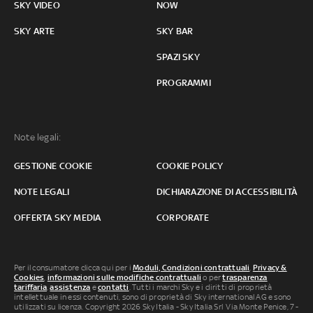
SKY VIDEO
NOW
SKY ARTE
SKY BAR
SPAZI SKY
PROGRAMMI
Note legali:
GESTIONE COOKIE
COOKIE POLICY
NOTE LEGALI
DICHIARAZIONE DI ACCESSIBILITÀ
OFFERTA SKY MEDIA
CORPORATE
Per il consumatore clicca qui per i
Moduli, Condizioni contrattuali
,
Privacy &
Cookies
,
informazioni sulle modifiche contrattuali
o per
trasparenza
tariffaria
,
assistenza
e
contatti
. Tutti i marchi Sky e i diritti di proprietà
intellettuale in essi contenuti, sono di proprietà di Sky international AG e sono
utilizzati su licenza. Copyright 2026 Sky Italia - Sky Italia Srl Via Monte Penice, 7 -