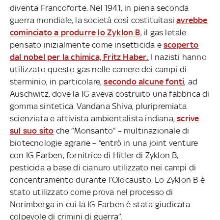
diventa Francoforte. Nel 1941, in piena seconda
guerra mondiale, la società così costituitasi
avrebbe
cominciato a produrre lo Zyklon B
, il gas letale
pensato inizialmente come insetticida e
scoperto
dal nobel per la chimica, Fritz Haber.
I nazisti hanno
utilizzato questo gas nelle camere dei campi di
sterminio, in particolare,
secondo alcune fonti
, ad
Auschwitz, dove la IG aveva costruito una fabbrica di
gomma sintetica. Vandana Shiva, pluripremiata
scienziata e attivista ambientalista indiana,
scrive
sul suo sito
che “Monsanto” – multinazionale di
biotecnologie agrarie – “entrò in una joint venture
con IG Farben, fornitrice di Hitler di Zyklon B,
pesticida a base di cianuro utilizzato nei campi di
concentramento durante l’Olocausto. Lo Zyklon B è
stato utilizzato come prova nel processo di
Norimberga in cui la IG Farben è stata giudicata
colpevole di crimini di guerra”.