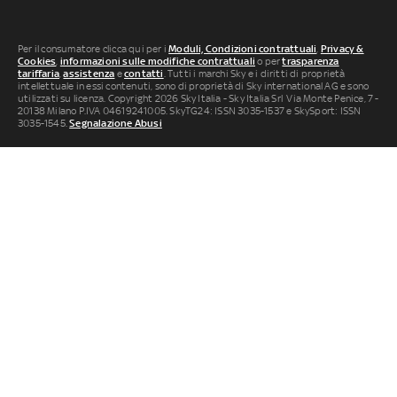
Per il consumatore clicca qui per i
Moduli, Condizioni contrattuali
,
Privacy &
Cookies
,
informazioni sulle modifiche contrattuali
o per
trasparenza
tariffaria
,
assistenza
e
contatti
. Tutti i marchi Sky e i diritti di proprietà
intellettuale in essi contenuti, sono di proprietà di Sky international AG e sono
utilizzati su licenza. Copyright 2026 Sky Italia - Sky Italia Srl Via Monte Penice, 7 -
20138 Milano P.IVA 04619241005. SkyTG24: ISSN 3035-1537 e SkySport: ISSN
3035-1545.
Segnalazione Abusi