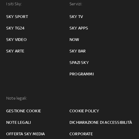
I siti Sky:
Servizi:
SKY SPORT
SKY TV
SKY TG24
SKY APPS
SKY VIDEO
NOW
SKY ARTE
SKY BAR
SPAZI SKY
PROGRAMMI
Note legali:
GESTIONE COOKIE
COOKIE POLICY
NOTE LEGALI
DICHIARAZIONE DI ACCESSIBILITÀ
OFFERTA SKY MEDIA
CORPORATE