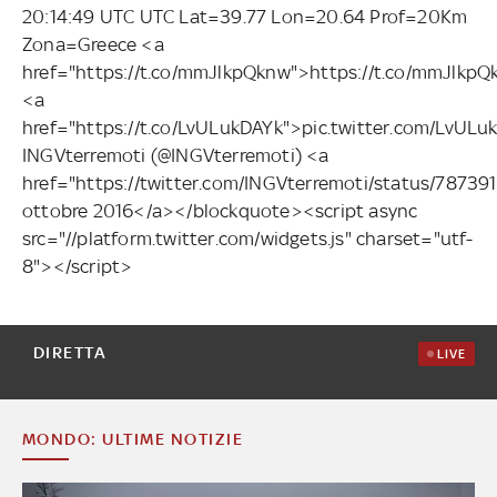
20:14:49 UTC UTC Lat=39.77 Lon=20.64 Prof=20Km
Zona=Greece <a
href="https://t.co/mmJlkpQknw">https://t.co/mmJlkp
<a
href="https://t.co/LvULukDAYk">pic.twitter.com/LvU
INGVterremoti (@INGVterremoti) <a
href="https://twitter.com/INGVterremoti/status/787
ottobre 2016</a></blockquote><script async
src="//platform.twitter.com/widgets.js" charset="utf-
8"></script>
DIRETTA
LIVE
MONDO: ULTIME NOTIZIE