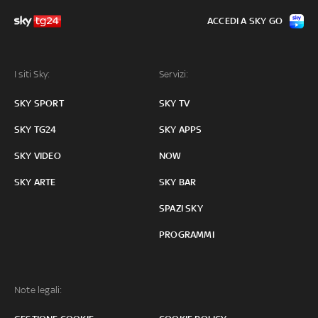
ACCEDI A SKY GO
I siti Sky:
Servizi:
SKY SPORT
SKY TV
SKY TG24
SKY APPS
SKY VIDEO
NOW
SKY ARTE
SKY BAR
SPAZI SKY
PROGRAMMI
Note legali: