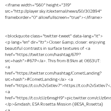
<iframe width="560" height="319"
src="http://player.sky.it/external/news/50/302894"
frameborder="0" allowfullscreen="true"></iframe>
<blockquote class="twitter-tweet" data-lang="it">
<p lang="en" dir="ltr">Closer &amp; closer: enjoying
beautiful contrasts in surface textures of <a
href="https://twitter.com/hashtag/67P?
src=hash">#67P</a>. This from 8.9km at 0653UT:
<a
href="https://twitter.com/hashtag/CometLanding?
src=hash">#CometLanding</a> <a
href="https://t.co/h2vSxtIev7">https://t.co/h2vSxtIev7
<a
href="https://t.co/cIJz6msgH9">pic.twitter.com/cIJz6
</p>&mdash; ESA Rosetta Mission (@ESA_Rosetta)
<a