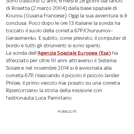
Sono trascorsi 12 anni, 6 mesi e 28 giorni dal lancio
di Rosetta (2 marzo 2004) dalla base spaziale di
Kourou (Guiana Francese). Oggi la sua avventura si è
conclusa. Poco dopo le ore 13 italiane la sonda ha
toccato il suolo della cometa 67P/Churyumov-
Gerasimenko. E subito, come previsto, il computer di
bordo e tutti gli strumenti si sono spenti.
La sonda dell'
Agenzia Spaziale Europea (Esa)
ha
sfrecciato per oltre 10 anni attraverso il Sistema
Solare e nel novembre 2014 si è avvicinata alla
cometa 67P, rilasciando il piccolo il piccolo lander
Philae, il primo veicolo mai posato su una cometa.
Ripercorriamo la storia della missione con
l’astronauta Luca Parmitano.
PUBBLICITÀ