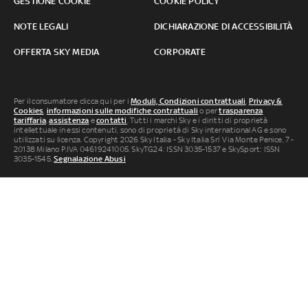
GESTIONE COOKIE
COOKIE POLICY
NOTE LEGALI
DICHIARAZIONE DI ACCESSIBILITÀ
OFFERTA SKY MEDIA
CORPORATE
Per il consumatore clicca qui per i
Moduli, Condizioni contrattuali
,
Privacy &
Cookies
,
informazioni sulle modifiche contrattuali
o per
trasparenza
tariffaria
,
assistenza
e
contatti
. Tutti i marchi Sky e i diritti di proprietà
intellettuale in essi contenuti, sono di proprietà di Sky international AG e sono
utilizzati su licenza. Copyright 2026 Sky Italia - Sky Italia Srl Via Monte Penice, 7 -
20138 Milano P.IVA 04619241005. SkyTG24: ISSN 3035-1537 e SkySport: ISSN
3035-1545.
Segnalazione Abusi