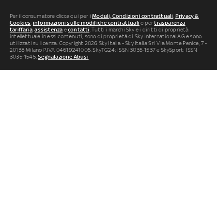
Per il consumatore clicca qui per i
Moduli, Condizioni contrattuali
,
Privacy &
Cookies
,
informazioni sulle modifiche contrattuali
o per
trasparenza
tariffaria
,
assistenza
e
contatti
. Tutti i marchi Sky e i diritti di proprietà
intellettuale in essi contenuti, sono di proprietà di Sky international AG e sono
utilizzati su licenza. Copyright 2026 Sky Italia - Sky Italia Srl Via Monte Penice, 7 -
20138 Milano P.IVA 04619241005. SkyTG24: ISSN 3035-1537 e SkySport: ISSN
3035-1545.
Segnalazione Abusi