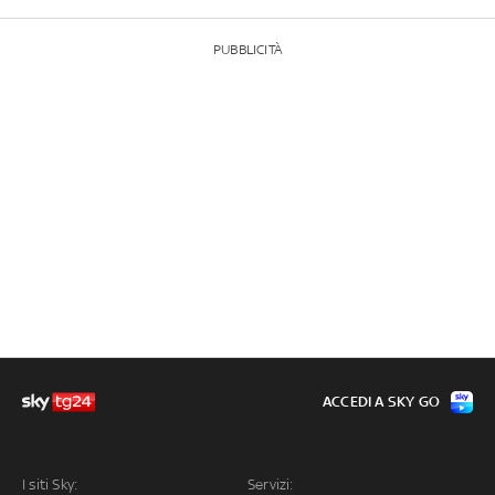
PUBBLICITÀ
ACCEDI A SKY GO
I siti Sky:
Servizi: