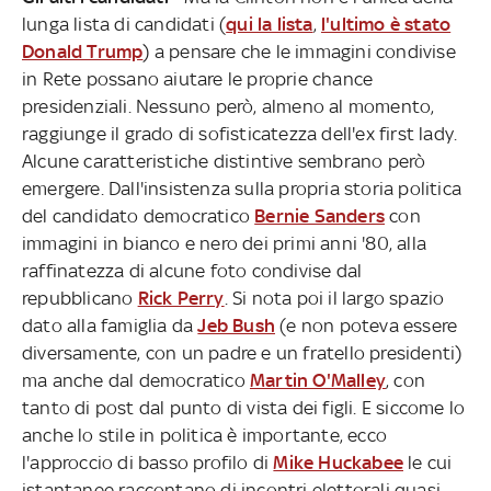
lunga lista di candidati (
qui la lista
,
l'ultimo è stato
Donald Trump
) a pensare che le immagini condivise
in Rete possano aiutare le proprie chance
presidenziali. Nessuno però, almeno al momento,
raggiunge il grado di sofisticatezza dell'ex first lady.
Alcune caratteristiche distintive sembrano però
emergere. Dall'insistenza sulla propria storia politica
del candidato democratico
Bernie Sanders
con
immagini in bianco e nero dei primi anni '80, alla
raffinatezza di alcune foto condivise dal
repubblicano
Rick Perry
. Si nota poi il largo spazio
dato alla famiglia da
Jeb Bush
(e non poteva essere
diversamente, con un padre e un fratello presidenti)
ma anche dal democratico
Martin O'Malley
, con
tanto di post dal punto di vista dei figli. E siccome lo
anche lo stile in politica è importante, ecco
l'approccio di basso profilo di
Mike Huckabee
le cui
istantanee raccontano di incontri elettorali quasi