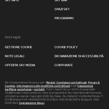
SKY ARTE
SKY BAR
SPAZI SKY
PROGRAMMI
Note legali:
GESTIONE COOKIE
COOKIE POLICY
NOTE LEGALI
DICHIARAZIONE DI ACCESSIBILITÀ
OFFERTA SKY MEDIA
CORPORATE
Per il consumatore clicca qui per i
Moduli, Condizioni contrattuali
,
Privacy &
Cookies
,
informazioni sulle modifiche contrattuali
o per
trasparenza
tariffaria
,
assistenza
e
contatti
. Tutti i marchi Sky e i diritti di proprietà
intellettuale in essi contenuti, sono di proprietà di Sky international AG e sono
utilizzati su licenza. Copyright 2026 Sky Italia - Sky Italia Srl Via Monte Penice, 7 -
20138 Milano P.IVA 04619241005. SkyTG24: ISSN 3035-1537 e SkySport: ISSN
3035-1545.
Segnalazione Abusi