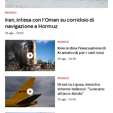
MONDO
Iran, intesa con l'Oman su corridoio di
navigazione a Hormuz
05 ago - 23:59
MONDO
Kiev ordina l'evacuazione di
Kramatorsk per i raid russi
05 ago - 23:59
MONDO
Droni su Lipsia, ministro
interno tedesco: “Scenario
attacco ibrido”
05 ago - 22:50