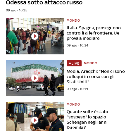
Odessa sotto attacco russo
09 ago - 10:25
MONDO
Italia-Spagna, proseguono
controlli alle frontiere. Ue
prova a mediare
09 ago - 10:24
MONDO
LIVE
Media, Araqchi: "Non ci sono
colloqui in corso con gli
Stati Uniti"
09 ago - 10:19
MONDO
Quante volte è stato
"sospeso" lo spazio
Schengen negli anni
Duemila?