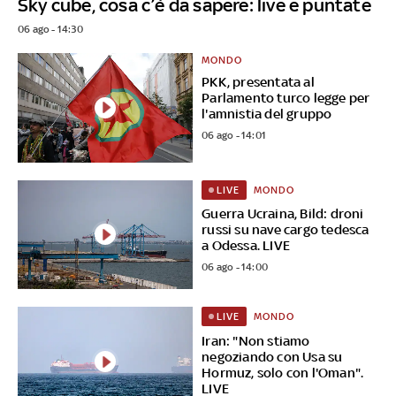
Sky cube, cosa c’è da sapere: live e puntate
06 ago - 14:30
MONDO
PKK, presentata al
Parlamento turco legge per
l'amnistia del gruppo
06 ago - 14:01
MONDO
LIVE
Guerra Ucraina, Bild: droni
russi su nave cargo tedesca
a Odessa. LIVE
06 ago - 14:00
MONDO
LIVE
Iran: "Non stiamo
negoziando con Usa su
Hormuz, solo con l'Oman".
LIVE