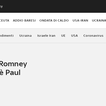
ky
CEUTA
ADDIO BARESI
ONDATA DI CALDO
USA-IRAN
UCRAIN
ndimenti
Ucraina
Israele Iran
UE
USA
Coronavirus
, Romney
 è Paul