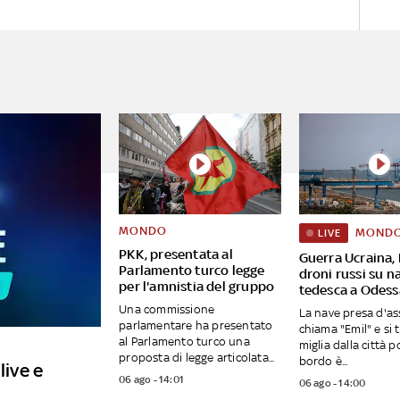
MONDO
MOND
LIVE
PKK, presentata al
Guerra Ucraina, 
Parlamento turco legge
droni russi su n
per l'amnistia del gruppo
tedesca a Odess
Una commissione
La nave presa d'ass
parlamentare ha presentato
chiama "Emil" e si 
al Parlamento turco una
miglia dalla città p
proposta di legge articolata...
bordo è...
live e
06 ago - 14:01
06 ago - 14:00