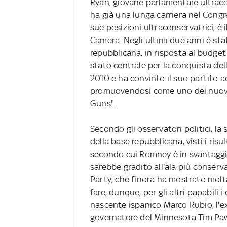
Ryan, giovane parlamentare ultraco
ha già una lunga carriera nel Congr
sue posizioni ultraconservatrici, è 
Camera. Negli ultimi due anni è sta
repubblicana, in risposta al budge
stato centrale per la conquista de
2010 e ha convinto il suo partito 
promuovendosi come uno dei nuovi 
Guns".
Secondo gli osservatori politici, la
della base repubblicana, visti i risu
secondo cui Romney è in svantaggio
sarebbe gradito all'ala più conserv
Party, che finora ha mostrato molt
fare, dunque, per gli altri papabili i
nascente ispanico Marco Rubio, l'e
governatore del Minnesota Tim Paw