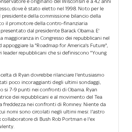
nservatore è originario del Wisconsin e a 42 anni
esso, dove è stato eletto nel 1998. Noto per le
il presidente della commissione bilancio della
to il promotore della contro-finanziaria
t presentato dal presidente Barack Obama. E'
lla maggioranza in Congresso dei repubblicani nel
ad appoggiare la "Roadmap for America's Future",
leader repubblicani che si definiscono "Young
 scelta di Ryan dovrebbe rilanciare l'entusiasmo
ltati poco incoraggianti degli ultimi sondaggi,
 si 7-9 punti nei confronti di Obama. Ryan
atrice dei repubblicani e al movimento del Tea
a freddezza nei confronti di Romney. Niente da
 cui nomi sono circolati negli ultimi mesi: l'astro
x collaboratore di Bush Rob Portman e l'ex
lenty.