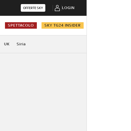
LOGIN
OFFERTE SKY
A
SPETTACOLO
SKY TG24 INSIDER
UK
Siria