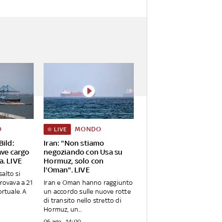
O
MONDO
LIVE
Bild:
Iran: "Non stiamo
ave cargo
negoziando con Usa su
a. LIVE
Hormuz, solo con
l'Oman". LIVE
alto si
trovava a 21
Iran e Oman hanno raggiunto
ortuale. A
un accordo sulle nuove rotte
di transito nello stretto di
Hormuz, un...
06 ago - 14:00