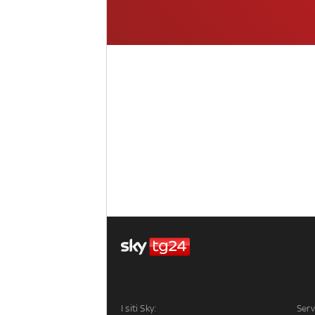
I siti Sky:
Serv