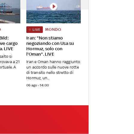
O
MONDO
LIVE
Bild:
Iran: "Non stiamo
ave cargo
negoziando con Usa su
a. LIVE
Hormuz, solo con
l'Oman". LIVE
alto si
trovava a 21
Iran e Oman hanno raggiunto
ortuale. A
un accordo sulle nuove rotte
di transito nello stretto di
Hormuz, un...
06 ago - 14:00