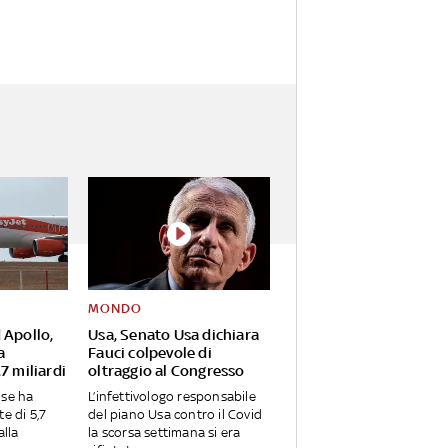
MONDO
 Apollo,
Usa, Senato Usa dichiara
a
Fauci colpevole di
7 miliardi
oltraggio al Congresso
nse ha
L’infettivologo responsabile
te di 5,7
del piano Usa contro il Covid
alla
la scorsa settimana si era