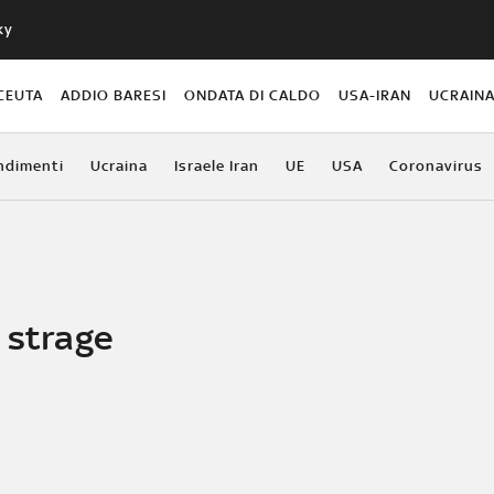
ky
CEUTA
ADDIO BARESI
ONDATA DI CALDO
USA-IRAN
UCRAIN
ndimenti
Ucraina
Israele Iran
UE
USA
Coronavirus
 strage