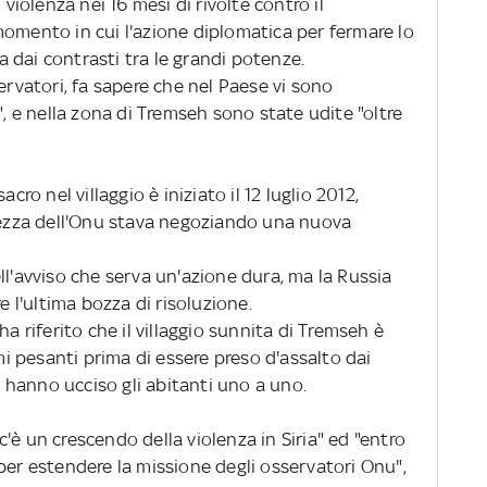
 violenza nei 16 mesi di rivolte contro il
momento in cui l'azione diplomatica per fermare lo
 dai contrasti tra le grandi potenze.
ervatori, fa sapere che nel Paese vi sono
", e nella zona di Tremseh sono state udite "oltre
cro nel villaggio è iniziato il 12 luglio 2012,
urezza dell'Onu stava negoziando una nuova
ll'avviso che serva un'azione dura, ma la Russia
e l'ultima bozza di risoluzione.
ha riferito che il villaggio sunnita di Tremseh è
 pesanti prima di essere preso d'assalto dai
he hanno ucciso gli abitanti uno a uno.
'è un crescendo della violenza in Siria" ed "entro
per estendere la missione degli osservatori Onu",