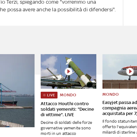
iulio Terzi, spiegando come "vorremmo una
he possa avere anche la possibilità di difendersi".
MONDO
MONDO
LIVE
Easyjet passa ad
Attacco Houthi contro
compagnia aere
soldati yemeniti: "Decine
acquistata per 7,
di vittime". LIVE
Il fondo statunite
Decine di soldati delle forze
offerto l'equivalen
governative yemenite sono
miliardi di sterline 
morti in un attacco