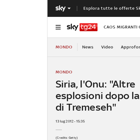
Esplora tutte le offerte S
CAOS MIGRANTI 
MONDO
News
Video
Approfo
MONDO
Siria, l'Onu: "Altre
esplosioni dopo la
di Tremeseh"
13 lug 2012 - 15:35
(Credits: Getty)