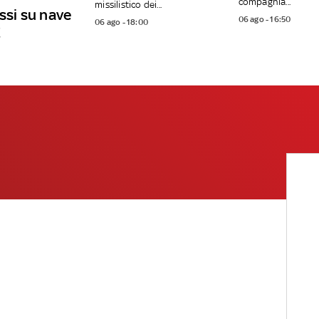
compagnia...
missilistico dei...
ussi su nave
06 ago - 16:50
06 ago - 18:00
E