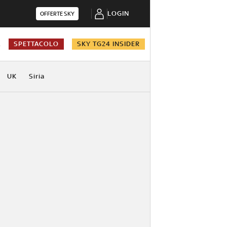
LOGIN
OFFERTE SKY
A
SPETTACOLO
SKY TG24 INSIDER
UK
Siria