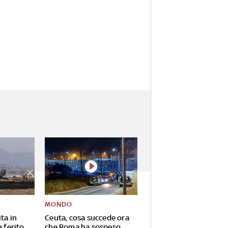
MONDO
ta in
Ceuta, cosa succede ora
a ferito,
che Roma ha sospeso