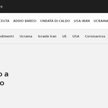
ky
CEUTA
ADDIO BARESI
ONDATA DI CALDO
USA-IRAN
UCRAIN
ndimenti
Ucraina
Israele Iran
UE
USA
Coronavirus
o a
eo