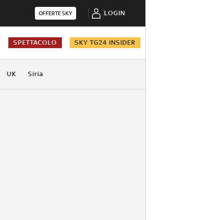
LOGIN
OFFERTE SKY
A
SPETTACOLO
SKY TG24 INSIDER
UK
Siria