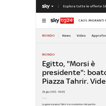
Esplora tutte le offerte S
CAOS MIGRANTI 
MONDO
News
Video
Approfo
MONDO
Egitto, "Morsi è
presidente": boat
Piazza Tahrir. Vid
26 giu 2012 - 16:55
La gioia in piazza Tahrir tra i sostenitori del partito