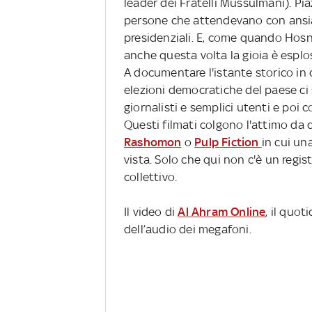
leader dei Fratelli Mussulmani). Pia
persone che attendevano con ansia 
presidenziali. E, come quando Hosni
anche questa volta la gioia è esplos
A documentare l'istante storico in c
elezioni democratiche del paese ci 
giornalisti e semplici utenti e poi 
Questi filmati colgono l'attimo da 
Rashomon
o
Pulp Fiction
in cui un
vista. Solo che qui non c'è un regist
collettivo.
Il video di
Al Ahram Online
, il quot
dell’audio dei megafoni.