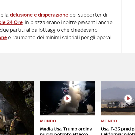
he la
delusione e disperazione
dei supporter di
ole 24 Ore
, in piazza erano inoltre presenti anche
i due partiti al ballottaggio che chiedevano
ione
e l’aumento dei minimi salariali per gli operai.
MONDO
MONDO
Media Usa, Trump ordina
Usa, F-35 precipi
nuovo potente attacco
California: pilot