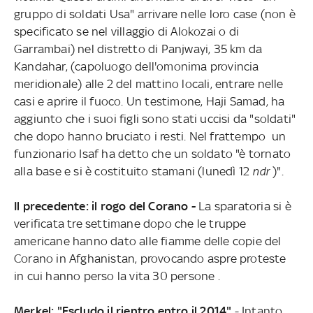
gruppo di soldati Usa" arrivare nelle loro case (non è
specificato se nel villaggio di Alokozai o di
Garrambai) nel distretto di Panjwayi, 35 km da
Kandahar, (capoluogo dell'omonima provincia
meridionale) alle 2 del mattino locali, entrare nelle
casi e aprire il fuoco. Un testimone, Haji Samad, ha
aggiunto che i suoi figli sono stati uccisi da "soldati"
che dopo hanno bruciato i resti. Nel frattempo un
funzionario Isaf ha detto che un soldato "è tornato
alla base e si è costituito stamani (lunedì 12
ndr
)".
Il precedente: il rogo del Corano -
La sparatoria si è
verificata tre settimane dopo che le truppe
americane hanno dato alle fiamme delle copie del
Corano in Afghanistan, provocando aspre proteste
in cui hanno perso la vita 30 persone .
Merkel: "Escludo il rientro entro il 2014"
- Intanto,