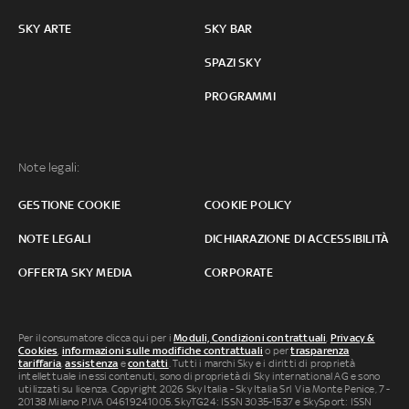
SKY ARTE
SKY BAR
SPAZI SKY
PROGRAMMI
Note legali:
GESTIONE COOKIE
COOKIE POLICY
NOTE LEGALI
DICHIARAZIONE DI ACCESSIBILITÀ
OFFERTA SKY MEDIA
CORPORATE
Per il consumatore clicca qui per i
Moduli, Condizioni contrattuali
,
Privacy &
Cookies
,
informazioni sulle modifiche contrattuali
o per
trasparenza
tariffaria
,
assistenza
e
contatti
. Tutti i marchi Sky e i diritti di proprietà
intellettuale in essi contenuti, sono di proprietà di Sky international AG e sono
utilizzati su licenza. Copyright 2026 Sky Italia - Sky Italia Srl Via Monte Penice, 7 -
20138 Milano P.IVA 04619241005. SkyTG24: ISSN 3035-1537 e SkySport: ISSN