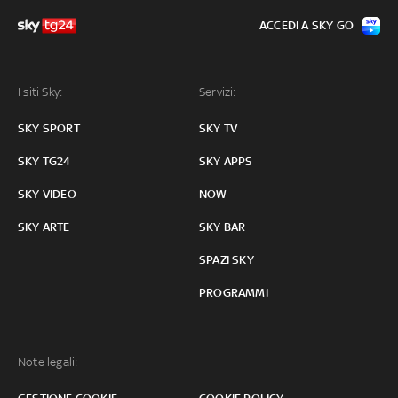
ACCEDI A SKY GO
I siti Sky:
Servizi:
SKY SPORT
SKY TV
SKY TG24
SKY APPS
SKY VIDEO
NOW
SKY ARTE
SKY BAR
SPAZI SKY
PROGRAMMI
Note legali: