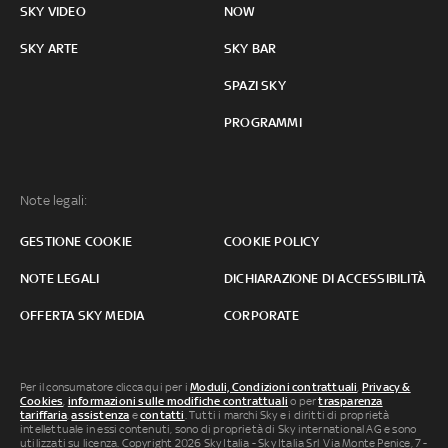
SKY VIDEO
NOW
SKY ARTE
SKY BAR
SPAZI SKY
PROGRAMMI
Note legali:
GESTIONE COOKIE
COOKIE POLICY
NOTE LEGALI
DICHIARAZIONE DI ACCESSIBILITÀ
OFFERTA SKY MEDIA
CORPORATE
Per il consumatore clicca qui per i
Moduli, Condizioni contrattuali
,
Privacy &
Cookies
,
informazioni sulle modifiche contrattuali
o per
trasparenza
tariffaria
,
assistenza
e
contatti
. Tutti i marchi Sky e i diritti di proprietà
intellettuale in essi contenuti, sono di proprietà di Sky international AG e sono
utilizzati su licenza. Copyright 2026 Sky Italia - Sky Italia Srl Via Monte Penice, 7 -