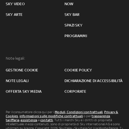
SKY VIDEO
NOW
SKY ARTE
SKY BAR
SPAZI SKY
PROGRAMMI
Note legali:
GESTIONE COOKIE
COOKIE POLICY
NOTE LEGALI
DICHIARAZIONE DI ACCESSIBILITÀ
OFFERTA SKY MEDIA
CORPORATE
Per il consumatore clicca qui per i
Moduli, Condizioni contrattuali
,
Privacy &
Cookies
,
informazioni sulle modifiche contrattuali
o per
trasparenza
tariffaria
,
assistenza
e
contatti
. Tutti i marchi Sky e i diritti di proprietà
intellettuale in essi contenuti, sono di proprietà di Sky international AG e sono
utilizzati su licenza. Copyright 2026 Sky Italia - Sky Italia Srl Via Monte Penice, 7 -