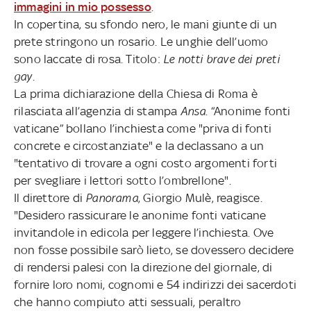
immagini in mio possesso
.
In copertina, su sfondo nero, le mani giunte di un
prete stringono un rosario. Le unghie dell’uomo
sono laccate di rosa. Titolo:
Le notti brave dei preti
gay
.
La prima dichiarazione della Chiesa di Roma è
rilasciata all’agenzia di stampa
Ansa
. “Anonime fonti
vaticane” bollano l’inchiesta come "priva di fonti
concrete e circostanziate" e la declassano a un
"tentativo di trovare a ogni costo argomenti forti
per svegliare i lettori sotto l’ombrellone".
Il direttore di
Panorama
, Giorgio Mulè, reagisce.
"Desidero rassicurare le anonime fonti vaticane
invitandole in edicola per leggere l’inchiesta. Ove
non fosse possibile sarò lieto, se dovessero decidere
di rendersi palesi con la direzione del giornale, di
fornire loro nomi, cognomi e 54 indirizzi dei sacerdoti
che hanno compiuto atti sessuali, peraltro