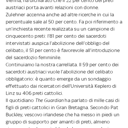
Vienna, ha dichiarato che il 22 per cento dei preti
austriaci porta avanti relazioni con donne.
Zulehner accenna anche ad altre ricerche in cui la
percentuale sale al 50 per cento. Fa poi riferimento a
un’inchiesta recente realizzata su un campione di
cinquecento preti: l’81 per cento dei sacerdoti
intervistati auspica l’abolizione dell’obbligo del
celibato, il 51 per cento è favorevole all’introduzione
del sacerdozio femminile.
Continuiamo la nostra carrellata. Il 59 per cento dei
sacerdoti austriaci vuole l’abolizione del celibato
obbligatorio: è quanto emerge da un sondaggio
effettuato dai ricercatori dell’Università Keplero di
Linz su 406 preti cattolici.
Il quotidiano
The Guardian
ha parlato di mille casi di
figli di preti cattolici in Gran Bretagna. Secondo Pat
Buckley, vescovo irlandese che ha messo in piedi un
gruppo di supporto per amanti di preti, almeno