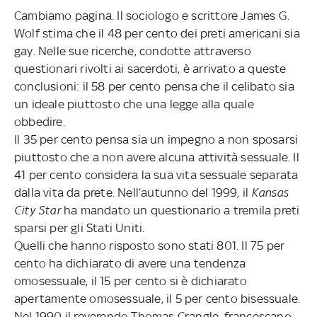
Cambiamo pagina. Il sociologo e scrittore James G.
Wolf stima che il 48 per cento dei preti americani sia
gay. Nelle sue ricerche, condotte attraverso
questionari rivolti ai sacerdoti, è arrivato a queste
conclusioni: il 58 per cento pensa che il celibato sia
un ideale piuttosto che una legge alla quale
obbedire.
Il 35 per cento pensa sia un impegno a non sposarsi
piuttosto che a non avere alcuna attività sessuale. Il
41 per cento considera la sua vita sessuale separata
dalla vita da prete. Nell’autunno del 1999, il
Kansas
City Star
ha mandato un questionario a tremila preti
sparsi per gli Stati Uniti.
Quelli che hanno risposto sono stati 801. Il 75 per
cento ha dichiarato di avere una tendenza
omosessuale, il 15 per cento si è dichiarato
apertamente omosessuale, il 5 per cento bisessuale.
Nel 1990 il reverendo Thomas Crangle, francescano,