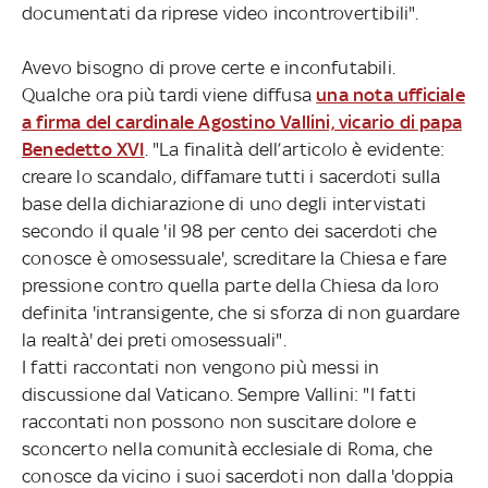
documentati da riprese video incontrovertibili".
Avevo bisogno di prove certe e inconfutabili.
Qualche ora più tardi viene diffusa
una nota ufficiale
a firma del cardinale Agostino Vallini, vicario di papa
Benedetto XVI
. "La finalità dell’articolo è evidente:
creare lo scandalo, diffamare tutti i sacerdoti sulla
base della dichiarazione di uno degli intervistati
secondo il quale 'il 98 per cento dei sacerdoti che
conosce è omosessuale', screditare la Chiesa e fare
pressione contro quella parte della Chiesa da loro
definita 'intransigente, che si sforza di non guardare
la realtà' dei preti omosessuali".
I fatti raccontati non vengono più messi in
discussione dal Vaticano. Sempre Vallini: "I fatti
raccontati non possono non suscitare dolore e
sconcerto nella comunità ecclesiale di Roma, che
conosce da vicino i suoi sacerdoti non dalla 'doppia