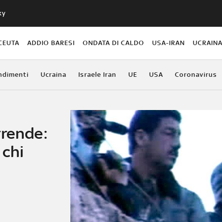
ky
CEUTA
ADDIO BARESI
ONDATA DI CALDO
USA-IRAN
UCRAIN
ndimenti
Ucraina
Israele Iran
UE
USA
Coronavirus
rrende:
 chi