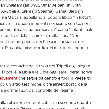
man Shalgam (all'Onu), Omar Jelban (in Gran
 Al-Egieli Al Breni (in Spagna), Gamal Barq (in
 e a Malta si appellano al popolo libico "in lotta":
mento - in questi momenti noi siamo con te, noi
emo al massimo per servirti" come "soldati leali
a libertà e della sicurezza" della Libia. "Noi
e il nostro popolo nei Paesi in cui siamo, nei
co. Dio abbia misericordia dei martiri del popolo
.
er le cronache delle rivolte di Tripoli e gli slogan
ripoli è la Libia e la Libia oggi sarà libera", scrive
Movement
che segue da dentro e fuori il Paese gli
ndo un altro testimone, oltre all'aeroporto della
ma è ormai fuori dal controllo del regime".
lla rete non son verificabili, ma secondo quanto
arebbero in "50mila che insieme ai militari dalla