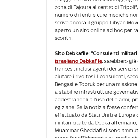
zona di Tajoura al centro di Tripoli"
numero di feriti e cure mediche non 
scrive ancora il gruppo Libyan Mov
aperto un sito online ad hoc per ra
scontri.
Sito Debkafile: "Consulenti militari
israeliano Debkafile
, sarebbero già 
francesi, inclusi agenti dei servizi 
aiutare i rivoltosi. I consulenti, 
Bengasi e Tobruk per una missione da
a stabilire infrastrutture governativ
addestrandoli all'uso delle armi; prep
egiziane. Se la notizia fosse confer
effettuato da Stati Uniti e Europa 
militari citate da Debka affermano,
Muammar Gheddafi si sono ammutina
grado far affidamento su quello che