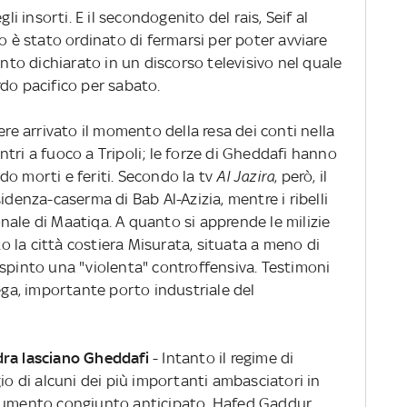
li insorti. E il secondogenito del rais, Seif al
o è stato ordinato di fermarsi per poter avviare
anto dichiarato in un discorso televisivo nel quale
do pacifico per sabato.
re arrivato il momento della resa dei conti nella
contri a fuoco a Tripoli; le forze di Gheddafi hanno
o morti e feriti. Secondo la tv
Al Jazira
, però, il
idenza-caserma di Bab Al-Azizia, mentre i ribelli
nale di Maatiqa. A quanto si apprende le milizie
 la città costiera Misurata, situata a meno di
espinto una "violenta" controffensiva. Testimoni
rega, importante porto industriale del
dra lasciano Gheddafi
- Intanto il regime di
 di alcuni dei più importanti ambasciatori in
ocumento congiunto anticipato, Hafed Gaddur