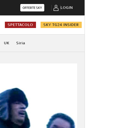
LOGIN
OFFERTE SKY
A
SPETTACOLO
SKY TG24 INSIDER
UK
Siria