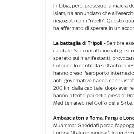
In Libia, però, prosegue la marcia deg
Islam, ha annunciato che all'esercit
negoziati con i "ribelli". Questo qu
ha affermato di sperare in un accor
La battaglia di Tripoli
- Sembra esse
capitale. Sono infatti iniziati gli s
sparato sui manifestanti, provocand
Colonnello controlla soltanto la res
hanno preso l'aeroporto internazio
anti-governative hanno conquistato
200 km dalla capitale, dopo aver r
hanno riferito poi della presa di B
Mediterraneo nel Golfo della Sirte.
Ambasciatori a Roma, Parigi e Lon
Muammar Gheddafi perde l'appoggio
Europa (Italia compresa). In un d