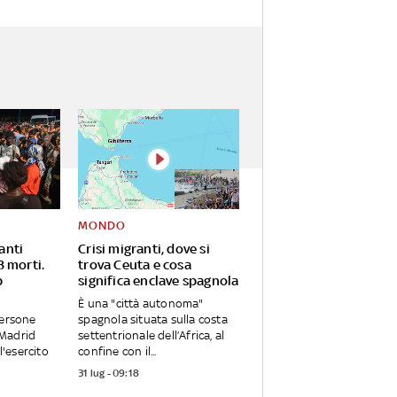
MONDO
anti
Crisi migranti, dove si
8 morti.
trova Ceuta e cosa
p
significa enclave spagnola
È una "città autonoma"
persone
spagnola situata sulla costa
 Madrid
settentrionale dell’Africa, al
 l'esercito
confine con il...
31 lug - 09:18