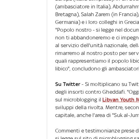
(ambasciatore in Italia), Abdurrah
Bretagna), Salah Zarem (in Francia),
Germania) e i loro colleghi in Grecia
"Popolo nostro - si legge nel docu
non ti abbandoneremo e ci impegner
al servizio dell'unità nazionale, dell
rimarremo al nostro posto per servir
quali rappresentiamo il popolo libi
libico", concludono gli ambasciatori
Su Twitter
- Si moltiplicano su Twitt
degli insorti contro Gheddafi. "Oggi T
sul microblogging il
Libyan Youth 
sviluppi della rivolta. Mentre, seco
capitale, anche l'area di "Suk al-Ju
Commenti e testimonianze prese da
si legge sul sito di microblogging s