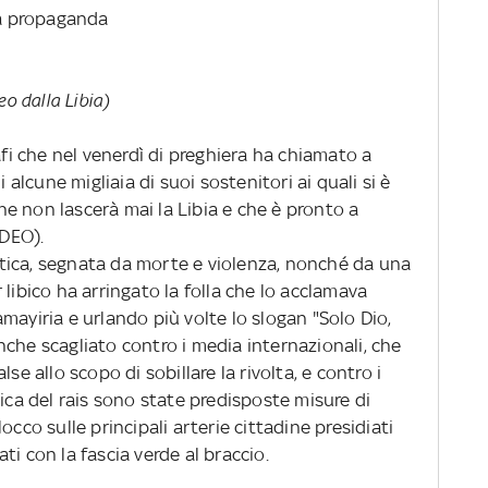
ella propaganda
eo dalla Libia)
 che nel venerdì di preghiera ha chiamato a
i alcune migliaia di suoi sostenitori ai quali si è
e non lascerà mai la Libia e che è pronto a
IDEO).
tica, segnata da morte e violenza, nonché da una
er libico ha arringato la folla che lo acclamava
mayiria e urlando più volte lo slogan "Solo Dio,
che scagliato contro i media internazionali, che
se allo scopo di sobillare la rivolta, e contro i
lica del rais sono state predisposte misure di
occo sulle principali arterie cittadine presidiati
mati con la fascia verde al braccio.