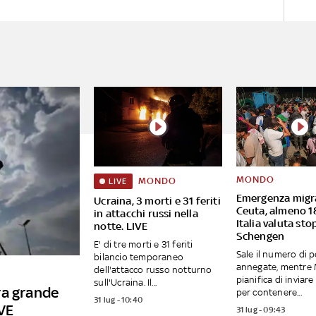
MONDO
MONDO
LIVE
Emergenza migr
Ucraina, 3 morti e 31 feriti
Ceuta, almeno 1
in attacchi russi nella
Italia valuta sto
notte. LIVE
Schengen
E' di tre morti e 31 feriti
Sale il numero di 
bilancio temporaneo
annegate, mentre
dell'attacco russo notturno
pianifica di inviare
sull'Ucraina. Il...
ra grande
per contenere...
31 lug - 10:40
IVE
31 lug - 09:43