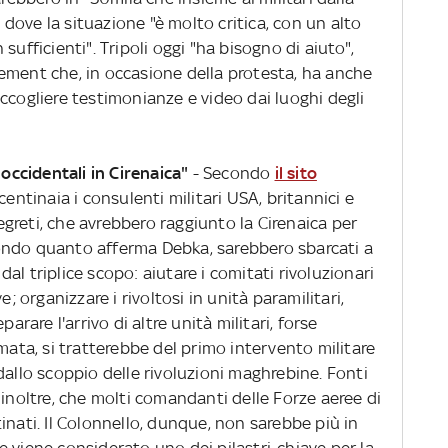
, dove la situazione "è molto critica, con un alto
sufficienti". Tripoli oggi "ha bisogno di aiuto",
ement che, in occasione della protesta, ha anche
ccogliere testimonianze e video dai luoghi degli
 occidentali in Cirenaica"
- Secondo
il sito
centinaia i consulenti militari USA, britannici e
segreti, che avrebbero raggiunto la Cirenaica per
secondo quanto afferma Debka, sarebbero sbarcati a
l triplice scopo: aiutare i comitati rivoluzionari
e; organizzare i rivoltosi in unità paramilitari,
arare l'arrivo di altre unità militari, forse
mata, si tratterebbe del primo intervento militare
dallo scoppio delle rivoluzioni maghrebine. Fonti
 inoltre, che molti comandanti delle Forze aeree di
ti. Il Colonnello, dunque, non sarebbe più in
 viene considerato uno dei pilastri-chiave per la