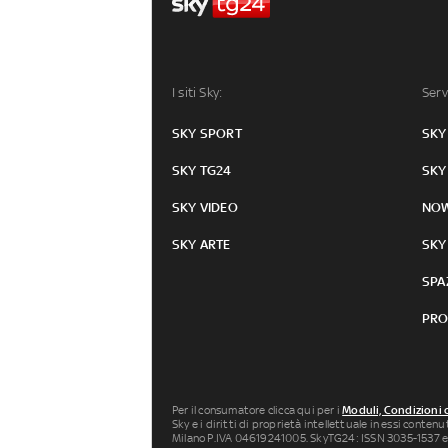
I siti Sky:
Serv
SKY SPORT
SKY
SKY TG24
SKY
SKY VIDEO
NO
SKY ARTE
SKY
SPA
PRO
Per il consumatore clicca qui per i
Moduli, Condizioni 
Sky e i diritti di proprietà intellettuale in essi conten
Milano P.IVA 04619241005. SkyTG24: ISSN 3035-1537 e