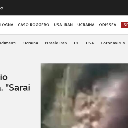
ky
OLOGNA
CASO ROGGERO
USA-IRAN
UCRAINA
ODISSEA
S
ndimenti
Ucraina
Israele Iran
UE
USA
Coronavirus
io
. "Sarai