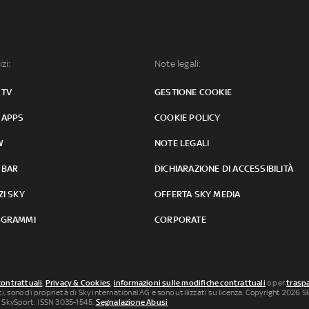
izi:
Note legali:
 TV
GESTIONE COOKIE
 APPS
COOKIE POLICY
W
NOTE LEGALI
 BAR
DICHIARAZIONE DI ACCESSIBILITÀ
ZI SKY
OFFERTA SKY MEDIA
GRAMMI
CORPORATE
contrattuali
,
Privacy & Cookies
,
informazioni sulle modifiche contrattuali
o per
traspa
uti, sono di proprietà di Sky international AG e sono utilizzati su licenza. Copyright 2026 Sky
 SkySport: ISSN 3035-1545.
Segnalazione Abusi