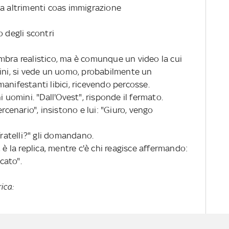
za altrimenti coas immigrazione
o degli scontri
mbra realistico, ma è comunque un video la cui
gini, si vede un uomo, probabilmente un
anifestanti libici, ricevendo percosse.
i uomini. "Dall'Ovest", risponde il fermato.
ercenario", insistono e lui: "Giuro, vengo
fratelli?" gli domandano.
 è la replica, mentre c'è chi reagisce affermando:
ccato".
ica: