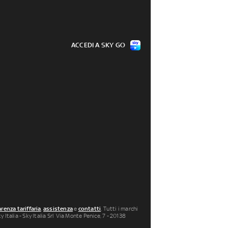
ACCEDI A SKY GO
renza tariffaria
,
assistenza
e
contatti
. Tutti i marchi
 Italia - Sky Italia Srl Via Monte Penice, 7 - 20138