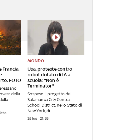
MONDO
 Francia,
Usa, proteste contro
e
robot dotato di IA a
rto. FOTO
scuola: "Non è
Terminator"
teressano
ovest della
Sospeso il progetto del
della
Salamanca City Central
School District, nello Stato di
New York, di...
foto
25 lug - 21:35