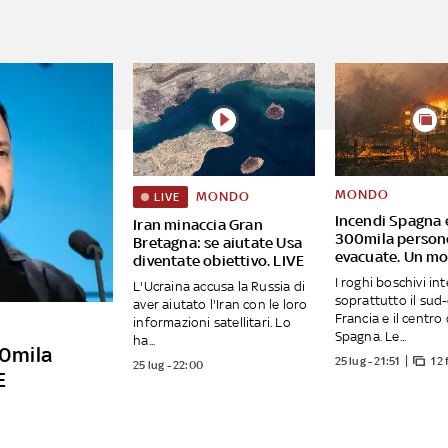
MONDO
MONDO
LIVE
Incendi Spagna e
Iran minaccia Gran
300mila person
Bretagna: se aiutate Usa
evacuate. Un mo
diventate obiettivo. LIVE
I roghi boschivi in
L'Ucraina accusa la Russia di
soprattutto il sud-
aver aiutato l'Iran con le loro
Francia e il centro 
informazioni satellitari. Lo
Spagna. Le...
ha...
30mila
25 lug - 21:51
12 
25 lug - 22:00
E