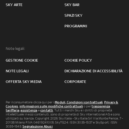
SKY ARTE
SKY BAR
SPAZI SKY
PROGRAMMI
Note legali:
GESTIONE COOKIE
COOKIE POLICY
NOTE LEGALI
DICHIARAZIONE DI ACCESSIBILITÀ
OFFERTA SKY MEDIA
CORPORATE
Per il consumatore clicca qui per i
Moduli, Condizioni contrattuali
,
Privacy &
Cookies
,
informazioni sulle modifiche contrattuali
o per
trasparenza
tariffaria
,
assistenza
e
contatti
. Tutti i marchi Sky e i diritti di proprietà
intellettuale in essi contenuti, sono di proprietà di Sky international AG e sono
utilizzati su licenza. Copyright 2026 Sky Italia - Sky Italia Srl Via Monte Penice, 7 -
20138 Milano P.IVA 04619241005. SkyTG24: ISSN 3035-1537 e SkySport: ISSN
3035-1545.
Segnalazione Abusi