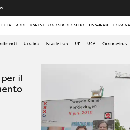
ky
CEUTA
ADDIO BARESI
ONDATA DI CALDO
USA-IRAN
UCRAIN
ndimenti
Ucraina
Israele Iran
UE
USA
Coronavirus
per il
mento