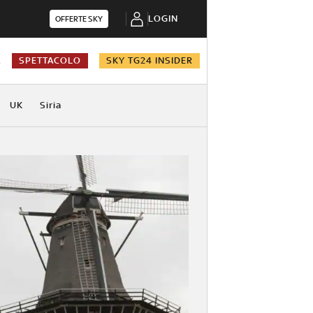
LOGIN
OFFERTE SKY
A
SPETTACOLO
SKY TG24 INSIDER
UK
Siria