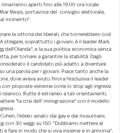
rimarranno aperti fino alle 19.00 ora locale
 Mar Meijis, portavoce del consiglio elettorale,
 al momento".
are la vittoria dei liberali, che tornerebbero così
 stregare, soprattutto i giovani, è il leader Mark
g dell'Olanda", e la sua politica economica senza
tta, per tornare a garantire la stabilità. Dagli
è considerato il candidato più adatto a diventare
o una parola per i giovani. Piace tanto anche la
one, dove aveva avuto finora l'esclusiva il leader
 con proposte estreme come lo stop agli ingressi
o islamico. Rutte è estraneo a tali orientamenti,
ttere "la crisi dell' immigrazione" con il modello
gressi.
ob Cohen, l'ebreo amato dai gay e dai musulmani,
gi con 30 seggi su 150. "Dobbiamo mettere al
i e fare in modo che si viva insieme e in armonia",