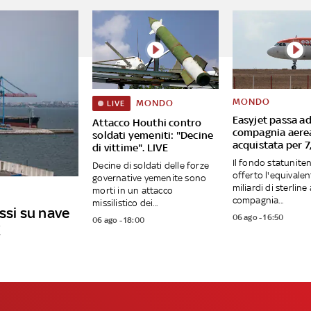
MONDO
MONDO
LIVE
Easyjet passa ad
Attacco Houthi contro
compagnia aere
soldati yemeniti: "Decine
acquistata per 7,
di vittime". LIVE
Il fondo statunite
Decine di soldati delle forze
offerto l'equivalen
governative yemenite sono
miliardi di sterline 
morti in un attacco
compagnia...
missilistico dei...
ussi su nave
06 ago - 16:50
06 ago - 18:00
E