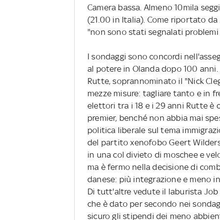
Camera bassa. Almeno 10mila seggi 
(21.00 in Italia). Come riportato da
"non sono stati segnalati problemi
I sondaggi sono concordi nell'assegn
al potere in Olanda dopo 100 anni. A
Rutte, soprannominato il "Nick Cleg
mezze misure: tagliare tanto e in fre
elettori tra i 18 e i 29 anni Rutte 
premier, benché non abbia mai spes
politica liberale sul tema immigrazi
del partito xenofobo Geert Wilders
in una col divieto di moschee e vel
ma è fermo nella decisione di comba
danese: più integrazione e meno in
Di tutt'altre vedute il laburista J
che è dato per secondo nei sondag
sicuro gli stipendi dei meno abbient