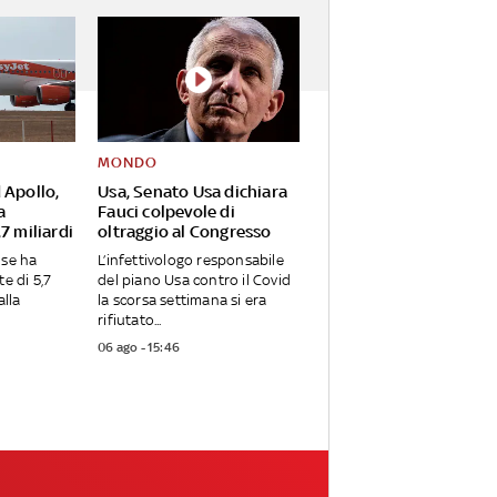
MONDO
 Apollo,
Usa, Senato Usa dichiara
a
Fauci colpevole di
7 miliardi
oltraggio al Congresso
nse ha
L’infettivologo responsabile
te di 5,7
del piano Usa contro il Covid
alla
la scorsa settimana si era
rifiutato...
06 ago - 15:46