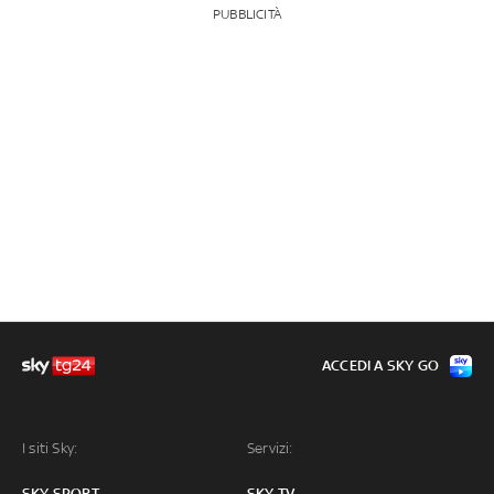
PUBBLICITÀ
ACCEDI A SKY GO
I siti Sky:
Servizi:
SKY SPORT
SKY TV