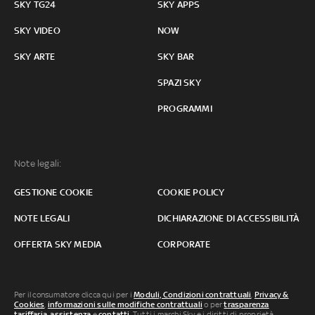
SKY TG24
SKY APPS
SKY VIDEO
NOW
SKY ARTE
SKY BAR
SPAZI SKY
PROGRAMMI
Note legali:
GESTIONE COOKIE
COOKIE POLICY
NOTE LEGALI
DICHIARAZIONE DI ACCESSIBILITÀ
OFFERTA SKY MEDIA
CORPORATE
Per il consumatore clicca qui per i
Moduli, Condizioni contrattuali
,
Privacy &
Cookies
,
informazioni sulle modifiche contrattuali
o per
trasparenza
tariffaria
,
assistenza
e
contatti
. Tutti i marchi Sky e i diritti di proprietà