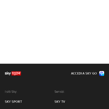
ACCEDI A SKY GO
I siti Sky:
Servizi:
SKY SPORT
SKY TV