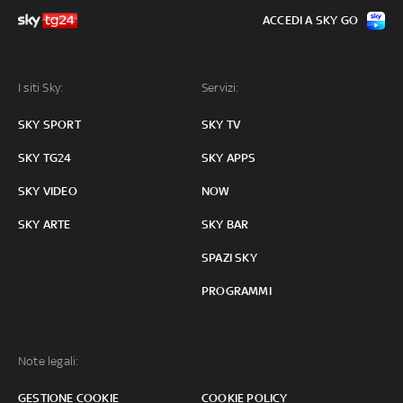
ACCEDI A SKY GO
I siti Sky:
Servizi:
SKY SPORT
SKY TV
SKY TG24
SKY APPS
SKY VIDEO
NOW
SKY ARTE
SKY BAR
SPAZI SKY
PROGRAMMI
Note legali:
GESTIONE COOKIE
COOKIE POLICY